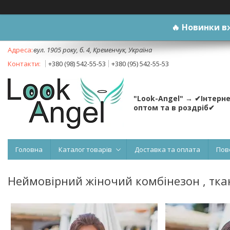
🔥
Новинки вж
вул. 1905 року, б. 4, Кременчук, Україна
+380 (98) 542-55-53
+380 (95) 542-55-53
"Look-Angel" → ✔Інтерн
оптом та в роздріб✔
Головна
Каталог товарів
Доставка та оплата
Пов
Неймовірний жіночий комбінезон , ткан