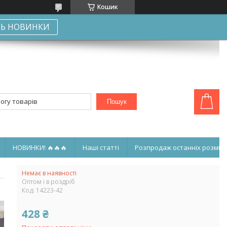
Кошик
Ь НОВИНКИ
Пошук
НОВИНКИ! 🔥🔥🔥
Наші статті
Розпродаж останніх розмірі
Немає в наявності
Оптом і в роздріб
Код:
14223-42
428 ₴