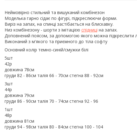
Неймовірно стильний та вишуканий комбінезон
Моделька гарно сідає по фігурі, підкреслюючи форми.
Виріз на запах, на спинці застібається на блискавку.
Низ комбінезону - шорти з імітацією
спідниці
на запах.
Доповнений поясом, за допомогою якого можна підкреслити лі
Виконаний з м'якого та приємного до тіла софту
Основний колір темно-синій/смужки білі
5шт
42р
довжина 78см
груди 82 - 86см талія 66 - 70см стегна 88 - 92см
3шт
44р
довжина 79см
груди 86 - 90см талія 70 - 74см стегна 92 - 96
1шт
48р
довжина 81см
груди 94 - 98см талія 80 - 84см стегна 100 - 104