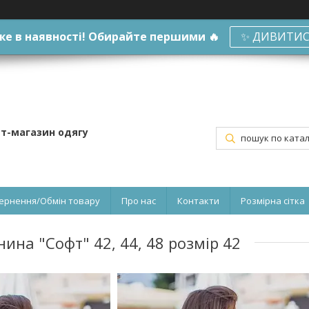
е в наявності! Обирайте першими 🔥
✨ ДИВИТИС
ет-магазин одягу
ернення/Обмін товару
Про нас
Контакти
Розмірна сітка
ина "Софт" 42, 44, 48 розмір 42