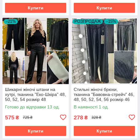
Купити
Купити
–21%
РОЗПРОДАЖ
–15%
Шикарні жіночі штани на
Стильні жіночі брюки,
хутрі, тканина "Еко-Шкіра" 48,
тканина "Бавовна-стрейч" 46,
50, 52, 54 розмір 48
48, 50, 52, 54, 56 розмір 46
Готово до відправки 13 од.
В наявності 1 од.
575
278
₴
₴
725 ₴
328 ₴
Купити
Купити