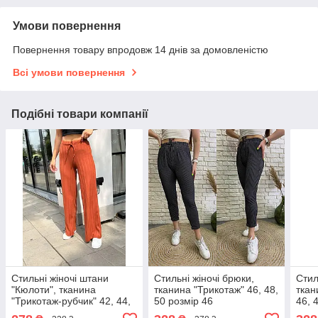
Умови повернення
Повернення товару впродовж 14 днів за домовленістю
Всі умови повернення
Подібні товари компанії
Стильні жіночі штани
Стильні жіночі брюки,
Стил
"Кюлоти", тканина
тканина "Трикотаж" 46, 48,
ткан
"Трикотаж-рубчик" 42, 44,
50 розмір 46
46, 
46, 48 розмір 42