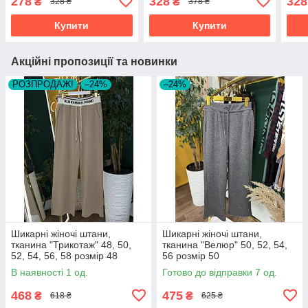
278
328
328
₴
₴
328 ₴
378 ₴
Купити
Купити
Акційні пропозиції та новинки
РОЗПРОДАЖ!
–24%
–24%
Шикарні жіночі штани,
Шикарні жіночі штани,
тканина "Трикотаж" 48, 50,
тканина "Велюр" 50, 52, 54,
52, 54, 56, 58 розмір 48
56 розмір 50
В наявності 1 од.
Готово до відправки 7 од.
468
475
₴
₴
618 ₴
625 ₴