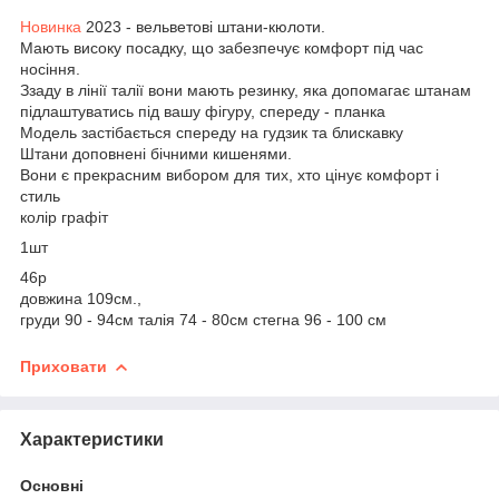
Новинка
2023 - вельветові штани-кюлоти.
Мають високу посадку, що забезпечує комфорт під час
носіння.
Ззаду в лінії талії вони мають резинку, яка допомагає штанам
підлаштуватись під вашу фігуру, спереду - планка
Модель застібається спереду на гудзик та блискавку
Штани доповнені бічними кишенями.
Вони є прекрасним вибором для тих, хто цінує комфорт і
стиль
колір графіт
1шт
46р
довжина 109см.,
груди 90 - 94см талія 74 - 80см стегна 96 - 100 см
Приховати
Характеристики
Основні