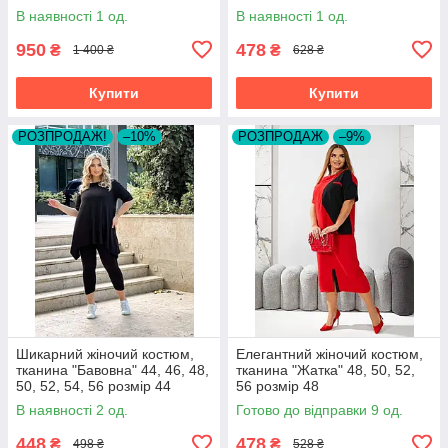
розмір 52
В наявності 1 од.
В наявності 1 од.
950
478
₴
₴
1 400 ₴
628 ₴
Купити
Купити
РОЗПРОДАЖ!
–10%
РОЗПРОДАЖ
–9%
Шикарний жіночий костюм,
Елегантний жіночий костюм,
тканина "Бавовна" 44, 46, 48,
тканина "Жатка" 48, 50, 52,
50, 52, 54, 56 розмір 44
56 розмір 48
В наявності 2 од.
Готово до відправки 9 од.
448
478
₴
₴
498 ₴
528 ₴