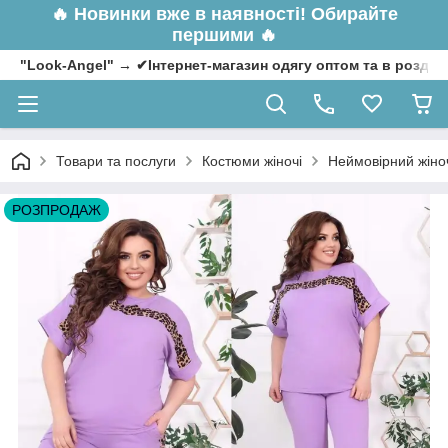
🔥
Новинки вже в наявності! Обирайте
першими 🔥
"Look-Angel" → ✔Інтернет-магазин одягу оптом та в роздрі
Товари та послуги
Костюми жіночі
Неймовірний жіноч
РОЗПРОДАЖ