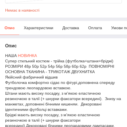
Немає в наявності
Опис
Характеристики
Доставка
Оплата
Умови п
Опис
НАША
НОВИНКА
Супер стильний костюм - трійка (футболка+штани+бріджі)
РОЗМІРИ 48р 50р 52р 54р 56р 58р 60р 62р ПОВНОМІРНІ
ОСНОВНА ТКАНИНА - ТРИКОТАЖ ДВУХНИТКА
Якійсний фабричний відшив
Футболочка комфортно сідає по фігурі,доповнена спереду
трендовою леопардовою вставкою.
Штани мають високу посадку, з м'якою еластичною
резиночкою в талії (+ шнурки факсатори всередині). Знизу на
манжетах, доповнені бічними кишеняи. Декоровані
ідентичними футболці вставками.
Бріджі мають високу посадку, з м'якою еластичною
резиночкою в талії (+ шнурки факсатори
всередині).Декоровані бічними леопардовими лампасами.