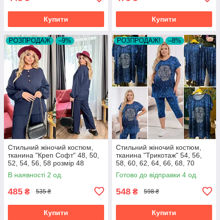
Купити
Купити
РОЗПРОДАЖ
–9%
РОЗПРОДАЖ!
–8%
Стильний жіночий костюм,
Стильний жіночий костюм,
тканина "Креп Софт" 48, 50,
тканина "Трикотаж" 54, 56,
52, 54, 56, 58 розмір 48
58, 60, 62, 64, 66, 68, 70
розмір 54
В наявності 2 од.
Готово до відправки 4 од.
485
548
₴
₴
535 ₴
598 ₴
Купити
Купити