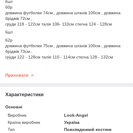
6шт
60р
довжина футболки 74см., довжина штанів 100см., довжина
бріджів 72см.,
груди 118 - 122см талія 106- 110см стегна 124 - 128см
6шт
62р
довжина футболки 75cм., довжина штанів 100см., довжина
бріджів 73см.,
груди 122 - 128см талія 110 - 114см стегна 128 - 132см
Приховати
Характеристики
Основні
Виробник
Look-Angel
Країна виробник
Україна
Тип
Повсякденний костюм