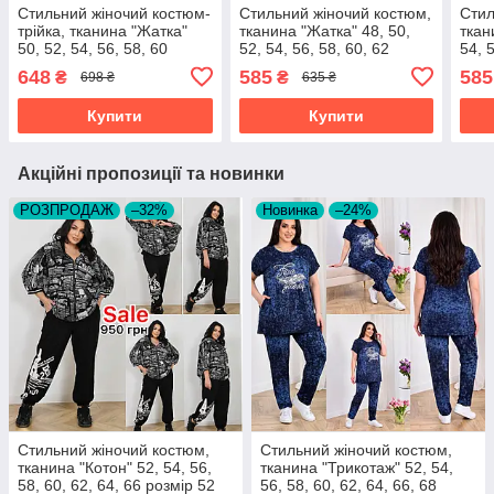
Стильний жіночий костюм-
Стильний жіночий костюм,
Стил
трійка, тканина "Жатка"
тканина "Жатка" 48, 50,
ткан
50, 52, 54, 56, 58, 60
52, 54, 56, 58, 60, 62
54, 
розмір 50
розмір 48
50
648
585
585
₴
₴
698 ₴
635 ₴
Купити
Купити
Акційні пропозиції та новинки
РОЗПРОДАЖ
–32%
Новинка
–24%
Стильний жіночий костюм,
Стильний жіночий костюм,
тканина "Котон" 52, 54, 56,
тканина "Трикотаж" 52, 54,
58, 60, 62, 64, 66 розмір 52
56, 58, 60, 62, 64, 66, 68