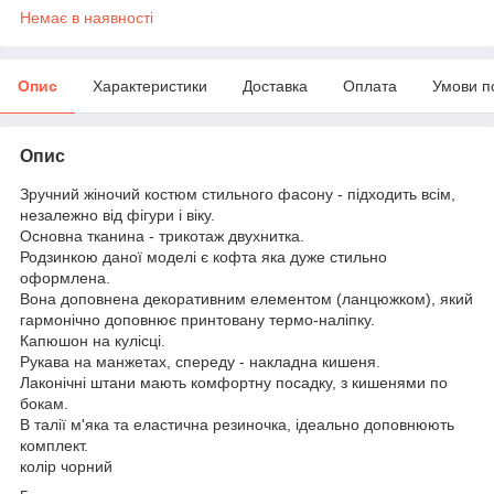
Немає в наявності
Опис
Характеристики
Доставка
Оплата
Умови п
Опис
Зручний жіночий костюм стильного фасону - підходить всім,
незалежно від фігури і віку.
Основна тканина - трикотаж двухнитка.
Родзинкою даної моделі є кофта яка дуже стильно
оформлена.
Вона доповнена декоративним елементом (ланцюжком), який
гармонічно доповнює принтовану термо-наліпку.
Капюшон на кулісці.
Рукава на манжетах, спереду - накладна кишеня.
Лаконічні штани мають комфортну посадку, з кишенями по
бокам.
В талії м'яка та еластична резиночка, ідеально доповнюють
комплект.
колір чорний