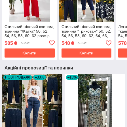
Стильний жіночий костюм,
Стильний жіночий костюм,
Легк
тканина "Жатка" 50, 52,
тканина "Трикотаж" 50, 52,
ткан
54, 56, 58, 60, 62 розмір
54, 56, 58, 60, 62, 64, 66,
54, 
50
68 розмір 50
48
585
548
578
₴
₴
635 ₴
598 ₴
Купити
Купити
Акційні пропозиції та новинки
РОЗПРОДАЖ!
–33%
–15%