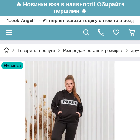
🔥
Новинки вже в наявності! Обирайте
першими 🔥
"Look-Angel" → ✔Інтернет-магазин одягу оптом та в роздрі
Товари та послуги
Розпродаж останніх розмірів!
Зруч
Новинка