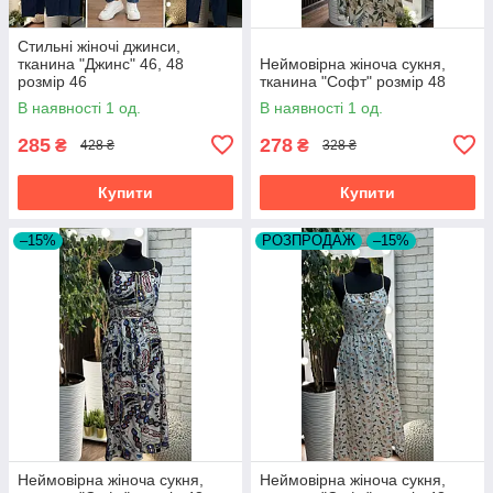
Стильні жіночі джинси,
тканина "Джинс" 46, 48
Неймовірна жіноча сукня,
розмір 46
тканина "Софт" розмір 48
В наявності 1 од.
В наявності 1 од.
285
278
₴
₴
428 ₴
328 ₴
Купити
Купити
–15%
РОЗПРОДАЖ
–15%
Неймовірна жіноча сукня,
Неймовірна жіноча сукня,