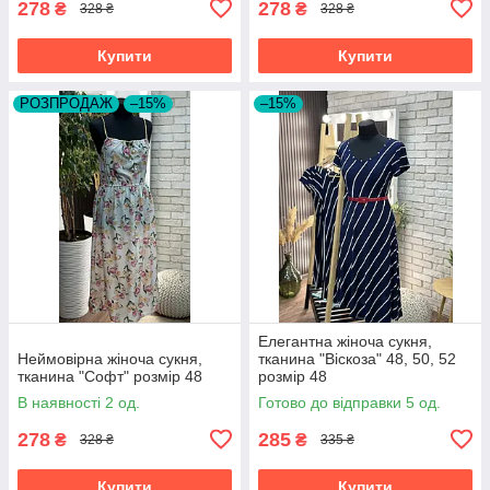
278
278
₴
₴
328 ₴
328 ₴
Купити
Купити
РОЗПРОДАЖ
–15%
–15%
Елегантна жіноча сукня,
Неймовірна жіноча сукня,
тканина "Віскоза" 48, 50, 52
тканина "Софт" розмір 48
розмір 48
В наявності 2 од.
Готово до відправки 5 од.
278
285
₴
₴
328 ₴
335 ₴
Купити
Купити