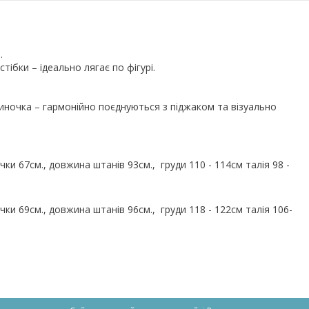
н.
тібки – ідеально лягає по фігурі.
зиночка – гармонійно поєднуються з піджаком та візуально
ки 67см., довжина штанів 93см., груди 110 - 114см талія 98 -
ки 69см., довжина штанів 96см., груди 118 - 122см талія 106-