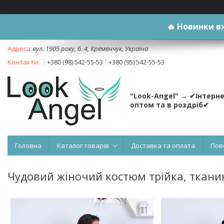
🔥
Новинки вж
вул. 1905 року, б. 4, Кременчук, Україна
+380 (98) 542-55-53
+380 (95) 542-55-53
"Look-Angel" → ✔Інтерн
оптом та в роздріб✔
Головна
Каталог товарів
Доставка та оплата
Пов
Чудовий жіночий костюм трійка, ткани