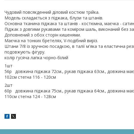
Чудовий повсякденний діловий костюм трійка.
Модель складається з піджака, блузи та штанів.
Основна тканина піджака та штанів - костюмна, маєчка - сати
Піджак з довгими рукавами та коміром шаль, виконаний без зас
Доповнений з обох сторін кишенями.
Маєчка на тонких бретелях, V-подібний виріз.
Штани 7/8 із зручною посадкою, в талії м'яка та еластична ре
подовжують фігуру.
колір гусяча лапка чорно-білий
1шт
56р довжина піджака 72см., рукав піджака 63см., довжина маєч
102см стегна 116 - 120см
2шт
60р довжина піджака 75см., рукав піджака 64см., довжина маєч
110см стегна 124 - 128см