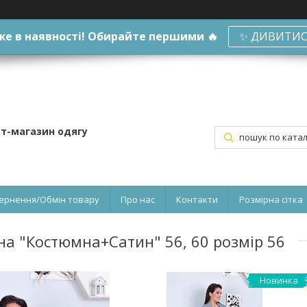
е в наявності! Обирайте першими 🔥
✨ ДИВИТИС
ет-магазин одягу
ернення/Обмін товару
Про нас
Контакти
Розмірна сітка
на "Костюмна+Сатин" 56, 60 розмір 56
Новинка