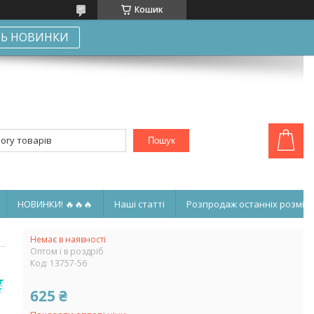
Кошик
Ь НОВИНКИ
Пошук
НОВИНКИ! 🔥🔥🔥
Наші статті
Розпродаж останніх розмірі
Немає в наявності
Оптом і в роздріб
Код:
13757-56
625 ₴