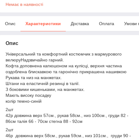
Немає в наявності
Опис
Характеристики
Доставка
Оплата
Умови 
Опис
Універсальний та комфортний костюмчик з мармурового
велюруНадзвичайно гарний.
Кофта доповнена капюшоном на кулісці, верхня частина
оздоблена блискавкою та гаронічно прикрашена нашивкою
Рукава та низ на манжетах.
Штани на еластичній резинці в талії.
З боковими кишеньками, на манжетах.
Мають високу посадку
колір темно-синій
2шт
42р довжина верх 57см., рукав 58см., низ 100см., груди 82 -
86см талія 66 - 70см стегна 88 - 92см
2шт
46р довжина верх 58см., рукав 59см., низ 101см., груди 90 -