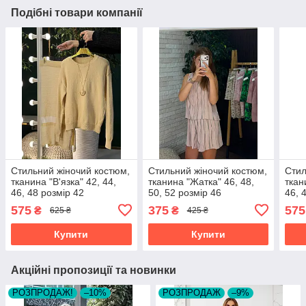
Подібні товари компанії
Стильний жіночий костюм,
Стильний жіночий костюм,
Стил
тканина "В'язка" 42, 44,
тканина "Жатка" 46, 48,
ткан
46, 48 розмір 42
50, 52 розмір 46
46, 
575
375
575
₴
₴
625 ₴
425 ₴
Купити
Купити
Акційні пропозиції та новинки
РОЗПРОДАЖ!
–10%
РОЗПРОДАЖ
–9%