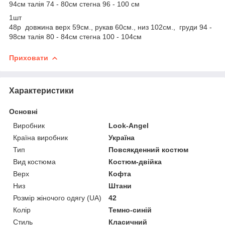
94см талія 74 - 80см стегна 96 - 100 см
1шт
48р довжина верх 59см., рукав 60см., низ 102см., груди 94 -
98см талія 80 - 84см стегна 100 - 104см
Приховати
Характеристики
Основні
Виробник
Look-Angel
Країна виробник
Україна
Тип
Повсякденний костюм
Вид костюма
Костюм-двійка
Верх
Кофта
Низ
Штани
Розмір жіночого одягу (UA)
42
Колір
Темно-синій
Стиль
Класичний