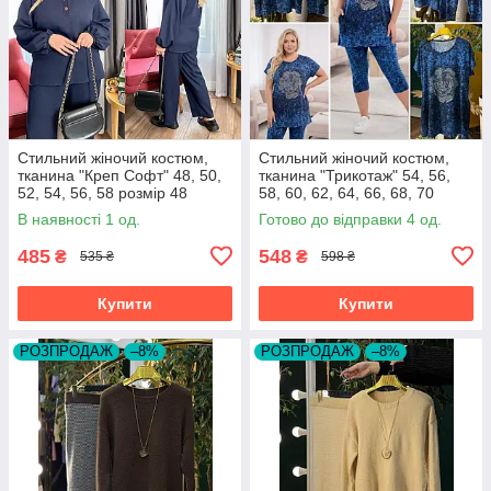
Стильний жіночий костюм,
Стильний жіночий костюм,
тканина "Креп Софт" 48, 50,
тканина "Трикотаж" 54, 56,
52, 54, 56, 58 розмір 48
58, 60, 62, 64, 66, 68, 70
розмір 54
В наявності 1 од.
Готово до відправки 4 од.
485
548
₴
₴
535 ₴
598 ₴
Купити
Купити
РОЗПРОДАЖ
–8%
РОЗПРОДАЖ
–8%