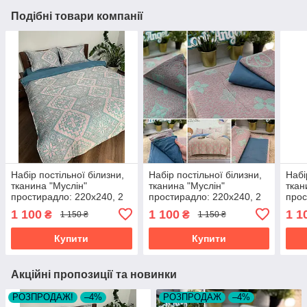
Подібні товари компанії
Набір постільної білизни,
Набір постільної білизни,
Набі
тканина "Муслін"
тканина "Муслін"
ткан
простирадло: 220х240, 2
простирадло: 220х240, 2
прос
наволочки 50х70,
наволочки 50х70,
наво
1 100
1 100
1 1
₴
₴
1 150 ₴
1 150 ₴
підковдра 200х230
підковдра 200х230
підк
Купити
Купити
Акційні пропозиції та новинки
РОЗПРОДАЖ!
–4%
РОЗПРОДАЖ
–4%