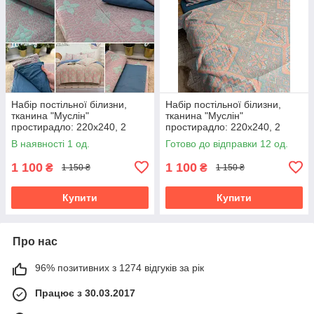
Набір постільної білизни,
Набір постільної білизни,
тканина "Муслін"
тканина "Муслін"
простирадло: 220х240, 2
простирадло: 220х240, 2
наволочки 50х70, підковдра
наволочки 50х70, підковдра
В наявності 1 од.
Готово до відправки 12 од.
200х230
200х230
1 100
1 100
₴
₴
1 150 ₴
1 150 ₴
Купити
Купити
Про нас
96% позитивних з 1274 відгуків за рік
Працює з 30.03.2017