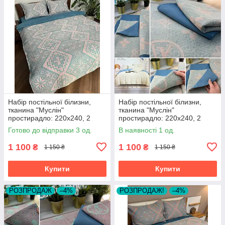
Набір постільної білизни,
Набір постільної білизни,
тканина "Муслін"
тканина "Муслін"
простирадло: 220х240, 2
простирадло: 220х240, 2
наволочки 50х70, підковдра
наволочки 50х70, підковдра
Готово до відправки 3 од.
В наявності 1 од.
200х230
200х230
1 100
1 100
₴
₴
1 150 ₴
1 150 ₴
Купити
Купити
РОЗПРОДАЖ
–4%
РОЗПРОДАЖ!
–4%