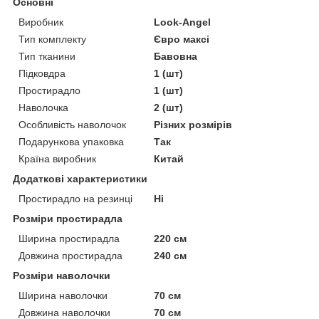
Основні
Виробник
Look-Angel
Тип комплекту
Євро максі
Тип тканини
Бавовна
Підковдра
1 (шт)
Простирадло
1 (шт)
Наволочка
2 (шт)
Особливість наволочок
Різних розмірів
Подарункова упаковка
Так
Країна виробник
Китай
Додаткові характеристики
Простирадло на резинці
Ні
Розміри простирадла
Ширина простирадла
220 см
Довжина простирадла
240 см
Розміри наволочки
Ширина наволочки
70 см
Довжина наволочки
70 см