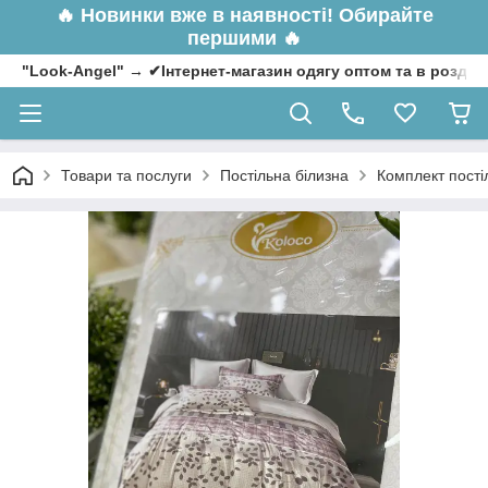
🔥
Новинки вже в наявності! Обирайте
першими 🔥
"Look-Angel" → ✔Інтернет-магазин одягу оптом та в роздрі
Товари та послуги
Постільна білизна
Комплект пості