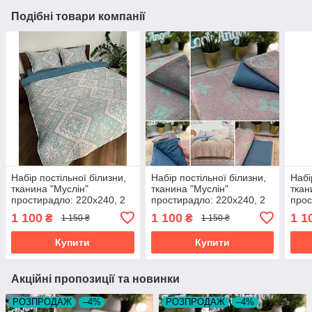
Подібні товари компанії
Набір постільної білизни,
Набір постільної білизни,
Набі
тканина "Муслін"
тканина "Муслін"
ткан
простирадло: 220х240, 2
простирадло: 220х240, 2
прос
наволочки 50х70,
наволочки 50х70,
наво
1 100
1 100
1 1
₴
₴
1 150 ₴
1 150 ₴
підковдра 200х230
підковдра 200х230
підк
Купити
Купити
Акційні пропозиції та новинки
РОЗПРОДАЖ
–4%
РОЗПРОДАЖ
–4%