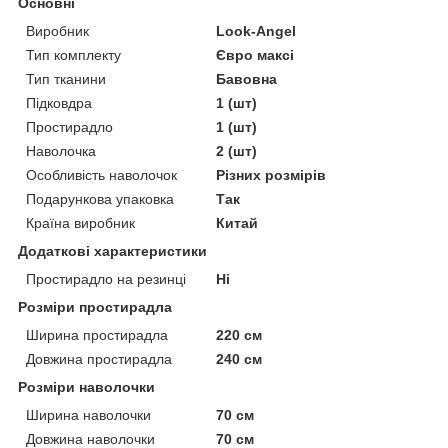
Основні
Виробник
Look-Angel
Тип комплекту
Євро максі
Тип тканини
Бавовна
Підковдра
1 (шт)
Простирадло
1 (шт)
Наволочка
2 (шт)
Особливість наволочок
Різних розмірів
Подарункова упаковка
Так
Країна виробник
Китай
Додаткові характеристики
Простирадло на резинці
Ні
Розміри простирадла
Ширина простирадла
220 см
Довжина простирадла
240 см
Розміри наволочки
Ширина наволочки
70 см
Довжина наволочки
70 см