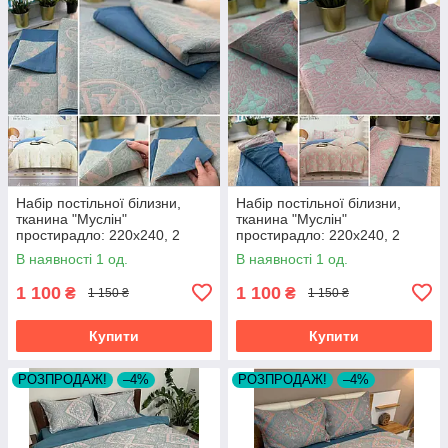
Набір постільної білизни,
Набір постільної білизни,
тканина "Муслін"
тканина "Муслін"
простирадло: 220х240, 2
простирадло: 220х240, 2
наволочки 50х70, підковдра
наволочки 50х70, підковдра
В наявності 1 од.
В наявності 1 од.
200х230
200х230
1 100
1 100
₴
₴
1 150 ₴
1 150 ₴
Купити
Купити
РОЗПРОДАЖ!
–4%
РОЗПРОДАЖ!
–4%