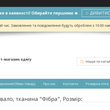
е в наявності! Обирайте першими 🔥
✨ ДИВИТИС
ий час. Замовлення та повідомлення будуть оброблені з 10:00 на
ет-магазин одягу
ернення/Обмін товару
Про нас
Контакти
Розмірна сітка
ало, тканина "Фібра", Розмір: