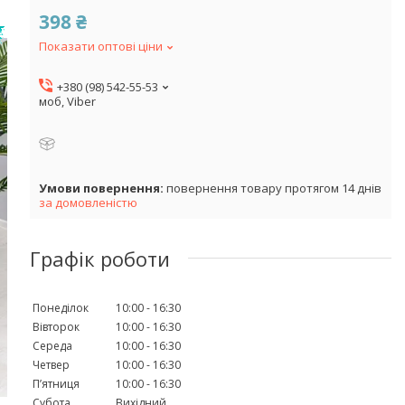
398 ₴
Показати оптові ціни
+380 (98) 542-55-53
моб, Viber
повернення товару протягом 14 днів
за домовленістю
Графік роботи
Понеділок
10:00
16:30
Вівторок
10:00
16:30
Середа
10:00
16:30
Четвер
10:00
16:30
Пʼятниця
10:00
16:30
Субота
Вихідний