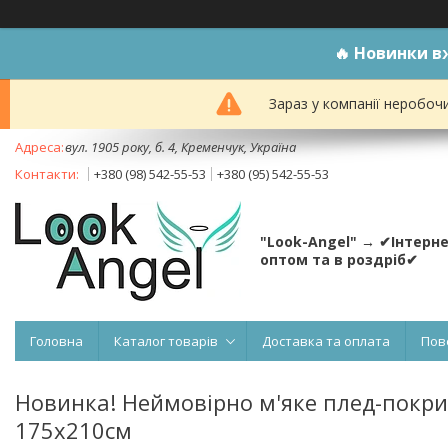
🔥
Новинки вж
Зараз у компанії неробоч
вул. 1905 року, б. 4, Кременчук, Україна
+380 (98) 542-55-53
+380 (95) 542-55-53
"Look-Angel" → ✔Інтерн
оптом та в роздріб✔
Головна
Каталог товарів
Доставка та оплата
Пов
Новинка! Неймовірно м'яке плед-покрив
175х210см