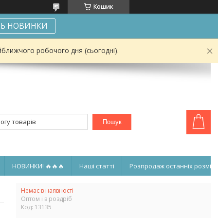
Кошик
Ь НОВИНКИ
йближчого робочого дня (сьогодні).
Пошук
НОВИНКИ! 🔥🔥🔥
Наші статті
Розпродаж останніх розмірі
Немає в наявності
Оптом і в роздріб
Код:
13135