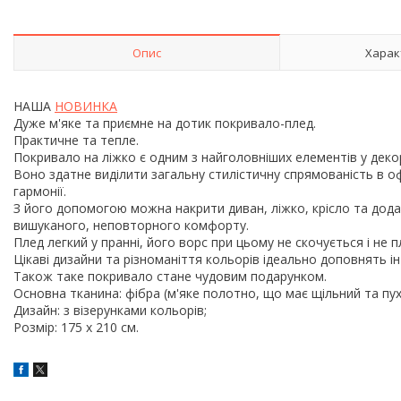
Опис
Харак
НАША
НОВИНКА
Дуже м'яке та приємне на дотик покривало-плед.
Практичне та тепле.
Покривало на ліжко є одним з найголовніших елементів у деко
Воно здатне виділити загальну стилістичну спрямованість в 
гармонії.
З його допомогою можна накрити диван, ліжко, крісло та дода
вишуканого, неповторного комфорту.
Плед легкий у пранні, його ворс при цьому не скочується і н
Цікаві дизайни та різноманіття кольорів ідеально доповнять 
Також таке покривало стане чудовим подарунком.
Основна тканина: фібра (м'яке полотно, що має щільний та п
Дизайн: з візерунками кольорів;
Розмір: 175 х 210 см.