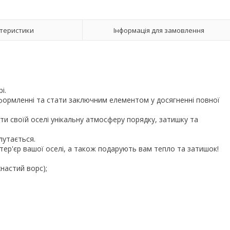
теристики
Інформація для замовлення
рі.
оформленні та стати заключним елементом у досягненні повної
ти своїй оселі унікальну атмосферу порядку, затишку та
е плутається.
інтер'єр вашої оселі, а також подарують вам тепло та затишок!
ухнастий ворс);