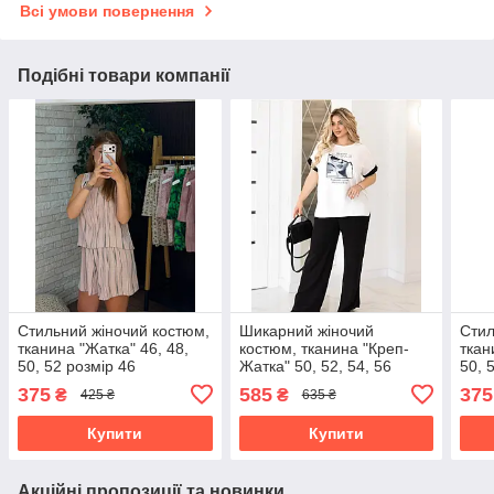
Всі умови повернення
Подібні товари компанії
Стильний жіночий костюм,
Шикарний жіночий
Стил
тканина "Жатка" 46, 48,
костюм, тканина "Креп-
ткан
50, 52 розмір 46
Жатка" 50, 52, 54, 56
50, 
розмір 50
375
585
375
₴
₴
425 ₴
635 ₴
Купити
Купити
Акційні пропозиції та новинки