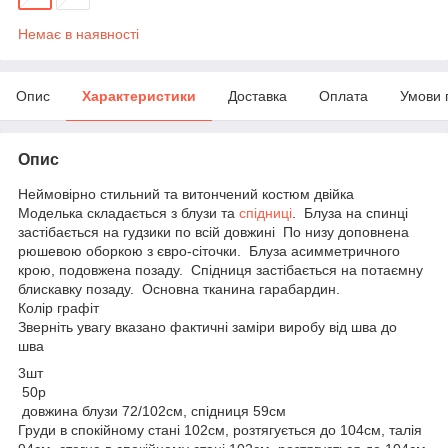
Немає в наявності
Опис
Характеристики
Доставка
Оплата
Умови 
Опис
Неймовірно стильний та витончений костюм двійка
Моделька складається з блузи та
спідниці
. Блуза на спинці
застібається на гудзики по всій довжині По низу доповнена
рюшевою оборкою з євро-сіточки. Блуза асимметричного
крою, подовжена позаду. Спідниця застібається на потаємну
блискавку позаду. Основна тканина гарабардин.
Колір графіт
Зверніть увагу вказано фактичні заміри виробу від шва до
шва
3шт
50р
довжина блузи 72/102см, спідниця 59см
Груди в спокійному стані 102см, розтягується до 104см, талія