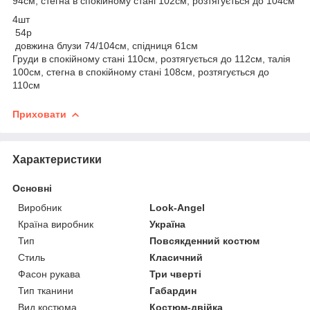
94см, стегна в спокійному стані 102см, розтягується до 104см
4шт
54р
довжина блузи 74/104см, спідниця 61см
Груди в спокійному стані 110см, розтягується до 112см, талія
100см, стегна в спокійному стані 108см, розтягується до
110см
Приховати
Характеристики
Основні
Виробник
Look-Angel
Країна виробник
Україна
Тип
Повсякденний костюм
Стиль
Класичний
Фасон рукава
Три чверті
Тип тканини
Габардин
Вид костюма
Костюм-двійка