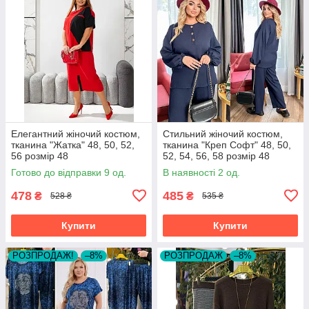
Елегантний жіночий костюм,
Стильний жіночий костюм,
тканина "Жатка" 48, 50, 52,
тканина "Креп Софт" 48, 50,
56 розмір 48
52, 54, 56, 58 розмір 48
Готово до відправки 9 од.
В наявності 2 од.
478
485
₴
₴
528 ₴
535 ₴
Купити
Купити
РОЗПРОДАЖ!
–8%
РОЗПРОДАЖ
–8%