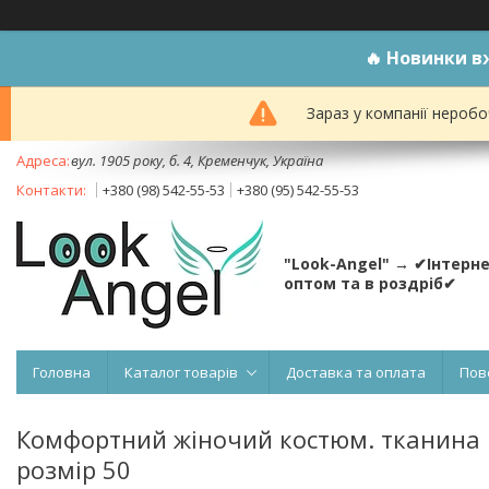
🔥
Новинки вж
Зараз у компанії неробо
вул. 1905 року, б. 4, Кременчук, Україна
+380 (98) 542-55-53
+380 (95) 542-55-53
"Look-Angel" → ✔Інтерн
оптом та в роздріб✔
Головна
Каталог товарів
Доставка та оплата
Пов
Комфортний жіночий костюм. тканина "
розмір 50