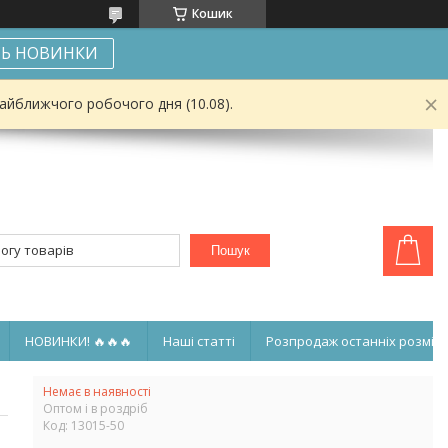
Кошик
Ь НОВИНКИ
найближчого робочого дня (10.08).
Пошук
НОВИНКИ! 🔥🔥🔥
Наші статті
Розпродаж останніх розмірі
Немає в наявності
Оптом і в роздріб
Код:
13015-50