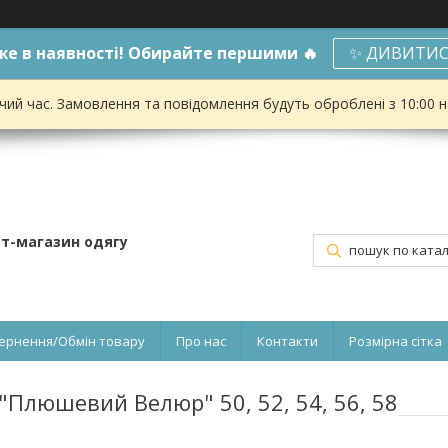
е в наявності! Обирайте першими 🔥
✨ ДИВИТИС
чий час. Замовлення та повідомлення будуть оброблені з 10:00 
ет-магазин одягу
ернення/Обмін товару
Про нас
Контакти
Розмірна сітка
Плюшевий Велюр" 50, 52, 54, 56, 58