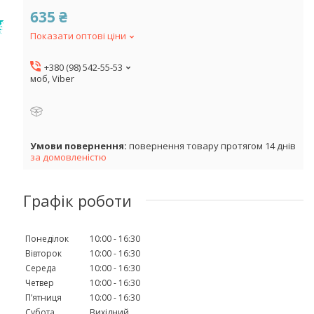
635 ₴
Показати оптові ціни
+380 (98) 542-55-53
моб, Viber
повернення товару протягом 14 днів
за домовленістю
Графік роботи
Понеділок
10:00
16:30
Вівторок
10:00
16:30
Середа
10:00
16:30
Четвер
10:00
16:30
Пʼятниця
10:00
16:30
Субота
Вихідний