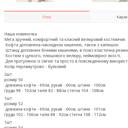
Опис
Харак
Наша новиночка
Мега зручний, комфортний та класний велюровий костюмчик
Кофта доповнена накладною кишенею, також є капюшон
Штанці доповнені бічними кишенями, в поясі еластична резин
Костюм з цупкого, плюшового велюру, неймовірної якості.
Для прогулянок із сім'єю та просто в повсякденному використ
Колір перламутрово - бузковий
2шт
розмір 50
довжина кофти - 69см, рукав - 60см, штани - 100см
груди 98 - 102см талія 82 - 88см стегна 104 - 108см
1шт
розмір 52
довжина кофти - 69см, рукав - 60см, штани - 101см
груди 102 - 106см талія 88 - 92см стегна 108 - 112см
1шт
розмір 54