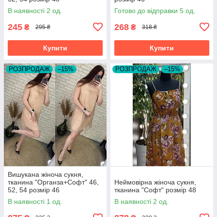
В наявності 2 од.
Готово до відправки 5 од.
245
268
₴
₴
295 ₴
318 ₴
Купити
Купити
РОЗПРОДАЖ
–15%
РОЗПРОДАЖ
–15%
Вишукана жіноча сукня,
тканина "Органза+Софт" 46,
Неймовірна жіноча сукня,
52, 54 розмір 46
тканина "Софт" розмір 48
В наявності 1 од.
В наявності 2 од.