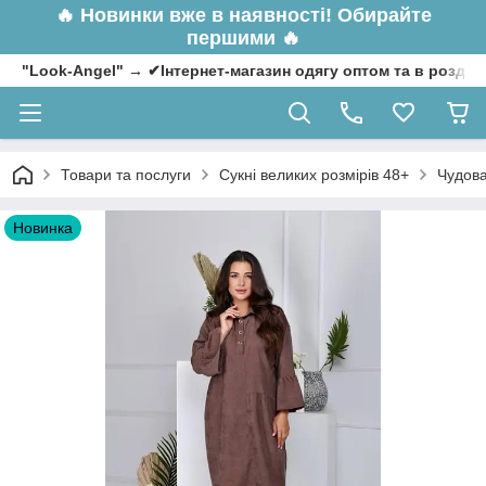
🔥
Новинки вже в наявності! Обирайте
першими 🔥
"Look-Angel" → ✔Інтернет-магазин одягу оптом та в роздрі
Товари та послуги
Сукні великих розмірів 48+
Чудова
Новинка