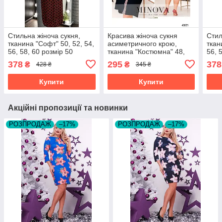
Стильна жіноча сукня,
Красива жіноча сукня
Стил
тканина "Софт" 50, 52, 54,
асиметричного крою,
ткан
56, 58, 60 розмір 50
тканина "Костюмна" 48,
56, 
50, 54 розмір 48
378
295
378
₴
₴
428 ₴
345 ₴
Купити
Купити
Акційні пропозиції та новинки
РОЗПРОДАЖ
–17%
РОЗПРОДАЖ
–17%