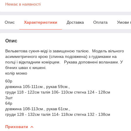
Немає в наявності
Опис
Характеристики
Доставка
Оплата
Умови 
Опис
Вельветова сукня-міді із завищеною талією. Модель вільного
асимметричного крою (спинка подовжена) з гудзиками на
полці і відкладним комірцем. Рукава доповнені воланами. У
бічних швах є кишені.
колір мокко
60р
довжина 105-111см., рукав 59см.,
груди 118 - 122см талія 106- 110см стегна 124 - 128см
3шт
64р
довжина 108-113см., рукав 61см.,
груди 128 - 132см талія 114- 118см стегна 132 - 138см
Приховати