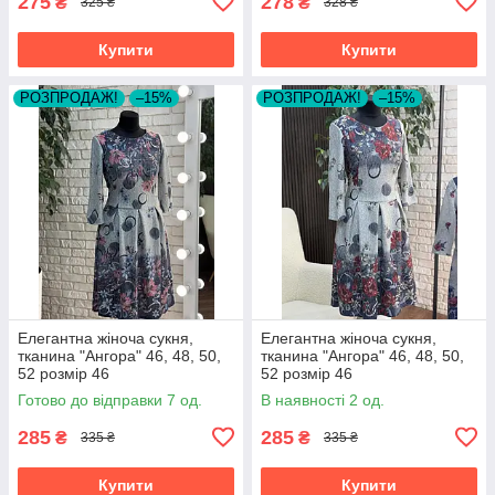
275
278
₴
₴
325 ₴
328 ₴
Купити
Купити
РОЗПРОДАЖ!
–15%
РОЗПРОДАЖ!
–15%
Елегантна жіноча сукня,
Елегантна жіноча сукня,
тканина "Ангора" 46, 48, 50,
тканина "Ангора" 46, 48, 50,
52 розмір 46
52 розмір 46
Готово до відправки 7 од.
В наявності 2 од.
285
285
₴
₴
335 ₴
335 ₴
Купити
Купити