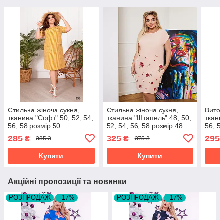
Стильна жіноча сукня,
Стильна жіноча сукня,
Вито
тканина "Софт" 50, 52, 54,
тканина "Штапель" 48, 50,
ткан
56, 58 розмір 50
52, 54, 56, 58 розмір 48
56, 
285
325
295
₴
₴
335 ₴
375 ₴
Купити
Купити
Акційні пропозиції та новинки
РОЗПРОДАЖ
–17%
РОЗПРОДАЖ
–17%