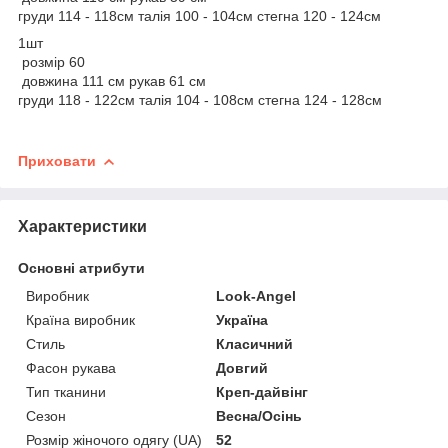
груди 114 - 118см талія 100 - 104см стегна 120 - 124см
1шт
розмір 60
довжина 111 см рукав 61 см
груди 118 - 122см талія 104 - 108см стегна 124 - 128см
Приховати
Характеристики
Основні атрибути
Виробник
Look-Angel
Країна виробник
Україна
Стиль
Класичний
Фасон рукава
Довгий
Тип тканини
Креп-дайвінг
Сезон
Весна/Осінь
Розмір жіночого одягу (UA)
52