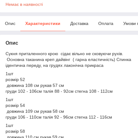
Немає в наявності
Опис
Характеристики
Доставка
Оплата
Умови 
Опис
Сукня приталенного крою сідає вільно не сковуючи рухів.
Основна таканина креп дайвінг ( гарна еластичність) Спинка
ідентична переду, на грудях лаконічна прикраса
1шт
розмір 52
довжина 108 см рукав 57 см
груди 102 - 106см талія 88 - 92см стегна 108 - 112см
1шт
розмір 54
довжина 109 см рукав 58 см
груди 106 - 110см талія 92 - 96см стегна 112 - 116см
1шт
розмір 58
довжина 110 см рукав 59 см