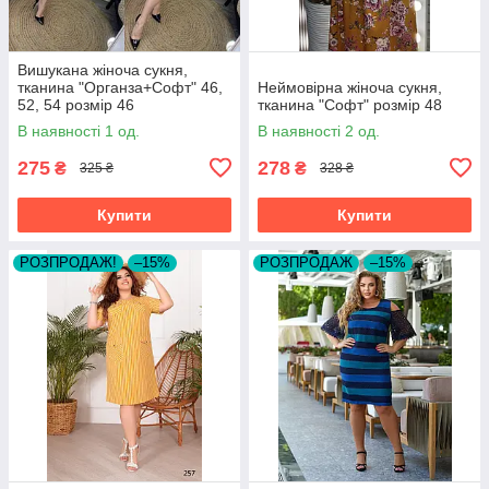
Вишукана жіноча сукня,
тканина "Органза+Софт" 46,
Неймовірна жіноча сукня,
52, 54 розмір 46
тканина "Софт" розмір 48
В наявності 1 од.
В наявності 2 од.
275
278
₴
₴
325 ₴
328 ₴
Купити
Купити
РОЗПРОДАЖ!
–15%
РОЗПРОДАЖ
–15%