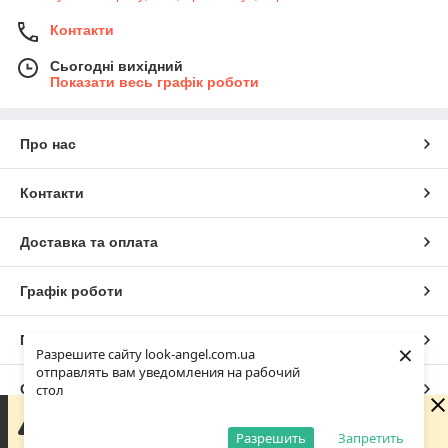
Контакти
Сьогодні вихідний
Показати весь графік роботи
Про нас
Контакти
Доставка та оплата
Графік роботи
Повна версія сайту
×
Разрешите сайту look-angel.com.ua
отправлять вам уведомления на рабочий
Сайт створено на маркетплейсі
Prom.ua
стол
Зараз у компанії неробочий час. Замовлення та
повідомлення будуть оброблені з 10:00 найближчого
Разрешить
Запретить
Політика конфіденційності
робочого дня (завтра, 10.08).