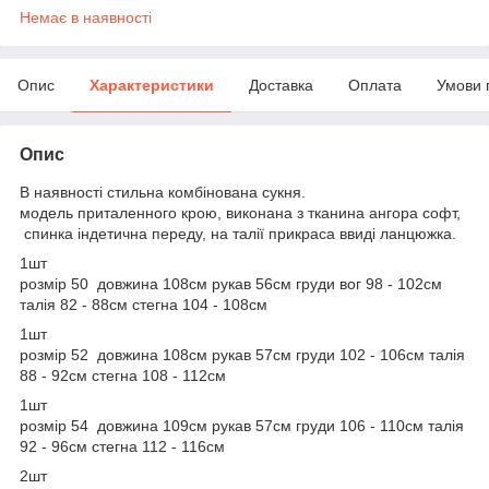
Немає в наявності
Опис
Характеристики
Доставка
Оплата
Умови 
Опис
В наявності стильна комбінована сукня.
модель приталенного крою, виконана з тканина ангора софт,
спинка індетична переду, на талії прикраса ввиді ланцюжка.
1шт
розмір 50 довжина 108см рукав 56см груди вог 98 - 102см
талія 82 - 88см стегна 104 - 108см
1шт
розмір 52 довжина 108см рукав 57см груди 102 - 106см талія
88 - 92см стегна 108 - 112см
1шт
розмір 54 довжина 109см рукав 57см груди 106 - 110см талія
92 - 96см стегна 112 - 116см
2шт