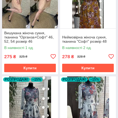
Вишукана жіноча сукня,
тканина "Органза+Софт" 46,
Неймовірна жіноча сукня,
52, 54 розмір 46
тканина "Софт" розмір 48
В наявності 1 од.
В наявності 2 од.
275
278
₴
₴
325 ₴
328 ₴
Купити
Купити
РОЗПРОДАЖ!
–15%
РОЗПРОДАЖ!
–15%