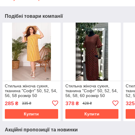
Подібні товари компанії
Стильна жіноча сукня,
Стильна жіноча сукня,
Стил
тканина "Софт" 50, 52, 54,
тканина "Софт" 50, 52, 54,
ткан
56, 58 розмір 50
56, 58, 60 розмір 50
52, 
285
378
325
₴
₴
335 ₴
428 ₴
Купити
Купити
Акційні пропозиції та новинки