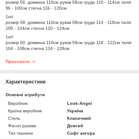
розмір 56 довжина 110см рукав 58см груди 110 - 114см талія
96 - 100см стегна 116 - 120см
1шт
розмір 58 довжина 110см рукав 58см груди 114 - 118см талія
100 - 104см стегна 120 - 124см
1шт
розмір 60 довжина 110см рукав 58см груди 118 - 122см талія
104 - 108см стегна 124 - 128см
Приховати
Характеристики
Основні атрибути
Виробник
Look-Angel
Країна виробник
Україна
Стиль
Класичний
Фасон рукава
Довгий
Тип тканини
Софт ангора