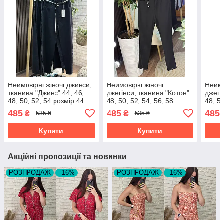
Неймовірні жіночі джинси,
Неймовірні жіночі
Нейм
тканина "Джинс" 44, 46,
джегінси, тканина "Котон"
джег
48, 50, 52, 54 розмір 44
48, 50, 52, 54, 56, 58
48, 
розмір 48
розм
485
485
485
₴
₴
535 ₴
535 ₴
Купити
Купити
Акційні пропозиції та новинки
РОЗПРОДАЖ
–16%
РОЗПРОДАЖ
–16%