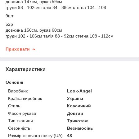
довжина 147см, рукав 59см
груди 98 - 102см талія 84 - 88см стегна 104 - 108
9шт
52р
довжина 150см, рукав 60см
груди 102 - 106см талія 88 - 92см стегна 108 - 112см
Приховати
Характеристики
Основні
Виробник
Look-Angel
Країна виробник
Україна
Стиль
Класичний
Фасон рукава
Довгий
Тип тканини
Трикотаж
Сезонність
Весна/осінь
Розмір жіночого одягу (UA)
48