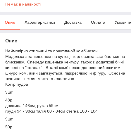
Немає в наявності
Опис
Характеристики
Доставка
Оплата
Умови п
Опис
Неймовірно стильний та практичной комбінезон
Моделька з капюшоном на кулісці, горловинка застібається на
блискавку. Спереду кишенька кенгуру, також є додаткові бічні
кишені на "штанах". В талії комбінезон доповнений вшитим
шнурочком, який зав'язується, підкреслюючи фігуру. Основна
тканина - петля, м'яка та еластична.
Колір пудра
9шт
48р
довжина 146см, рукав 59см
груди 94 - 98см талія 80 - 84см стегна 100 - 104
9шт
50р