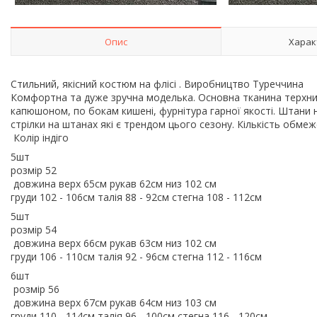
Опис
Харак
Стильний, якісний костюм на флісі . Виробництво Туреччина
Комфортна та дуже зручна моделька. Основна тканина терхнитка
капюшоном, по бокам кишені, фурнітура гарної якості. Штани н
стрілки на штанах які є трендом цього сезону. Кількість обме
Колір індіго
5шт
розмір 52
довжина верх 65см рукав 62см низ 102 см
груди 102 - 106см талія 88 - 92см стегна 108 - 112см
5шт
розмір 54
довжина верх 66см рукав 63см низ 102 см
груди 106 - 110см талія 92 - 96см стегна 112 - 116см
6шт
розмір 56
довжина верх 67см рукав 64см низ 103 см
груди 110 - 114см талія 96 - 100см стегна 116 - 120см