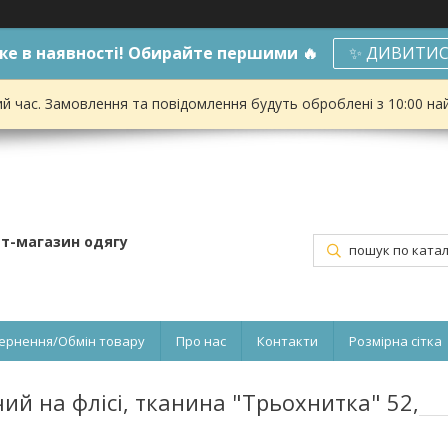
е в наявності! Обирайте першими 🔥
✨ ДИВИТИС
ий час. Замовлення та повідомлення будуть оброблені з 10:00 на
ет-магазин одягу
ернення/Обмін товару
Про нас
Контакти
Розмірна сітка
й на флісі, тканина "Трьохнитка" 52,