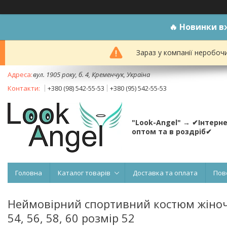
🔥
Новинки вж
Зараз у компанії неробоч
вул. 1905 року, б. 4, Кременчук, Україна
+380 (98) 542-55-53
+380 (95) 542-55-53
"Look-Angel" → ✔Інтерн
оптом та в роздріб✔
Головна
Каталог товарів
Доставка та оплата
Пов
Неймовірний спортивний костюм жіночи
54, 56, 58, 60 розмір 52