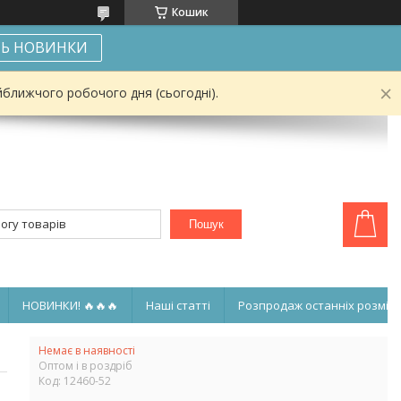
Кошик
Ь НОВИНКИ
йближчого робочого дня (сьогодні).
Пошук
НОВИНКИ! 🔥🔥🔥
Наші статті
Розпродаж останніх розмірі
Немає в наявності
Оптом і в роздріб
Код:
12460-52