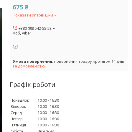
675 ₴
Показати оптові ціни
+380 (98) 542-55-53
моб, Viber
повернення товару протягом 14 днів
за домовленістю
Графік роботи
Понеділок
10:00
16:30
Вівторок
10:00
16:30
Середа
10:00
16:30
Четвер
10:00
16:30
Пʼятниця
10:00
16:30
Субота
Вихідний