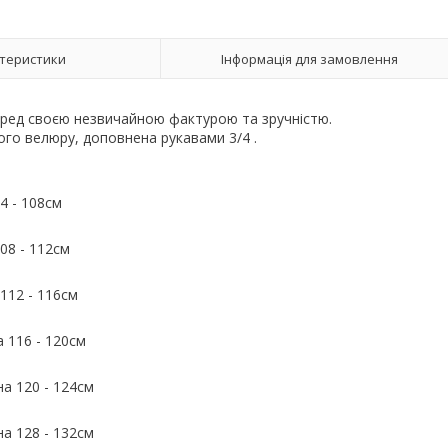
теристики
Інформація для замовлення
перед своєю незвичайною фактурою та зручністю.
кого велюру, доповнена рукавами 3/4 .
04 - 108см
108 - 112см
 112 - 116см
на 116 - 120см
гна 120 - 124см
гна 128 - 132см