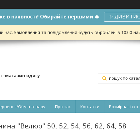
е в наявності! Обирайте першими 🔥
✨ ДИВИТИС
ий час. Замовлення та повідомлення будуть оброблені з 10:00 на
ет-магазин одягу
ернення/Обмін товару
Про нас
Контакти
Розмірна сітка
ина "Велюр" 50, 52, 54, 56, 62, 64, 58