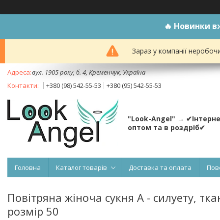
🔥
Новинки вж
Зараз у компанії неробоч
вул. 1905 року, б. 4, Кременчук, Україна
+380 (98) 542-55-53
+380 (95) 542-55-53
"Look-Angel" → ✔Інтерн
оптом та в роздріб✔
Головна
Каталог товарів
Доставка та оплата
Пов
Повітряна жіноча сукня А - силуету, ткан
розмір 50