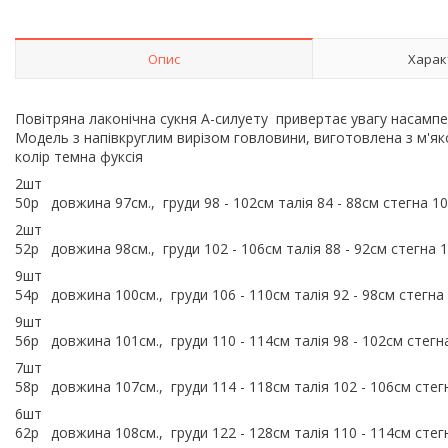
Опис
Харак
Повітряна лаконічна сукня А-силуету привертає увагу насам
Модель з напівкруглим вирізом говловини, виготовлена з м'я
колір темна фуксія
2шт
50р довжина 97см., груди 98 - 102см талія 84 - 88см стегна 1
2шт
52р довжина 98см., груди 102 - 106см талія 88 - 92см стегна 
9шт
54р довжина 100см., груди 106 - 110см талія 92 - 98см стегна
9шт
56р довжина 101см., груди 110 - 114см талія 98 - 102см стег
7шт
58р довжина 107см., груди 114 - 118см талія 102 - 106см сте
6шт
62р довжина 108см., груди 122 - 128см талія 110 - 114см сте