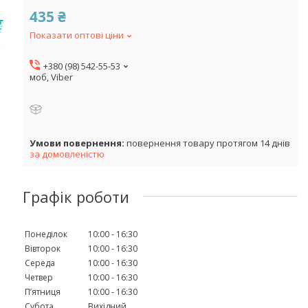
435 ₴
Показати оптові ціни
+380 (98) 542-55-53
моб, Viber
повернення товару протягом 14 днів
за домовленістю
Графік роботи
Понеділок
10:00
16:30
Вівторок
10:00
16:30
Середа
10:00
16:30
Четвер
10:00
16:30
Пʼятниця
10:00
16:30
Субота
Вихідний