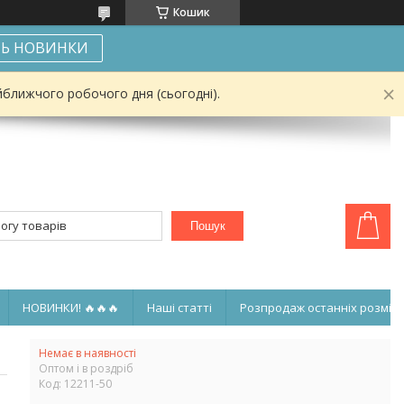
Кошик
Ь НОВИНКИ
йближчого робочого дня (сьогодні).
Пошук
НОВИНКИ! 🔥🔥🔥
Наші статті
Розпродаж останніх розмірі
Немає в наявності
Оптом і в роздріб
Код:
12211-50