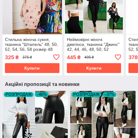
Стильна жіноча сукня,
Неймовірні жіночі
Стил
тканина "Штапель" 48, 50,
джегінси, тканина "Джинс"
ткан
52, 54, 56, 58 розмір 48
42, 44, 46, 48, 50, 52
52, 
розмір 42
розм
325
445
378
₴
₴
375 ₴
495 ₴
Купити
Купити
Акційні пропозиції та новинки
РОЗПРОДАЖ
–46%
РОЗПРОДАЖ
–37%