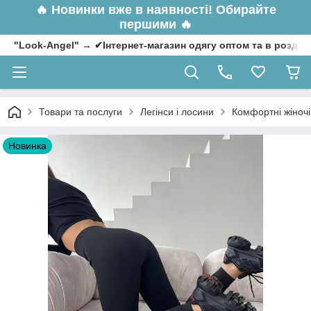
🔥
Новинки вже в наявності! Обирайте
першими 🔥
"Look-Angel" → ✔Інтернет-магазин одягу оптом та в роздрі
Товари та послуги
Легінси і лосини
Комфортні жіночі 
Новинка