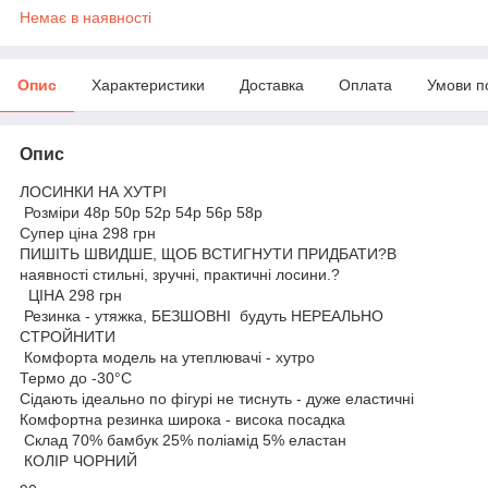
Немає в наявності
Опис
Характеристики
Доставка
Оплата
Умови п
Опис
ЛОСИНКИ НА ХУТРІ
Розміри 48р 50р 52р 54р 56р 58р
Супер ціна 298 грн
ПИШІТЬ ШВИДШЕ, ЩОБ ВСТИГНУТИ ПРИДБАТИ?В
наявності стильні, зручні, практичні лосини.?
ЦІНА 298 грн
Резинка - утяжка, БЕЗШОВНІ будуть НЕРЕАЛЬНО
СТРОЙНИТИ
Комфорта модель на утеплювачі - хутро
Термо до -30°С
Сідають ідеально по фігурі не тиснуть - дуже еластичні
Комфортна резинка широка - висока посадка
Склад 70% бамбук 25% поліамід 5% еластан
КОЛІР ЧОРНИЙ