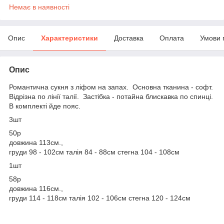
Немає в наявності
Опис
Характеристики
Доставка
Оплата
Умови 
Опис
Романтична сукня з ліфом на запах. Основна тканина - софт.
Відрізна по лінії талії. Застібка - потайна блискавка по спинці.
В комплекті йде пояс.
3шт
50р
довжина 113см.,
груди 98 - 102см талія 84 - 88см стегна 104 - 108см
1шт
58р
довжина 116см.,
груди 114 - 118см талія 102 - 106см стегна 120 - 124см