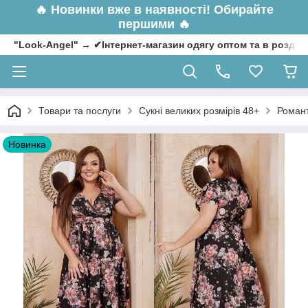
🔥
Новинки вже в наявності! Обирайте
першими 🔥
"Look-Angel" → ✔Інтернет-магазин одягу оптом та в роздрі
Товари та послуги
Сукні великих розмірів 48+
Романт
Новинка