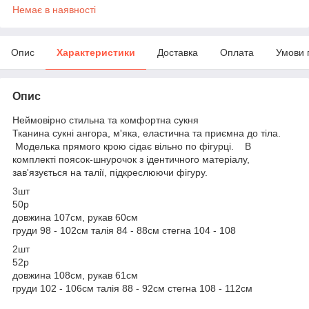
Немає в наявності
Опис
Характеристики
Доставка
Оплата
Умови 
Опис
Неймовірно стильна та комфортна сукня
Тканина сукні ангора, м'яка, еластична та приємна до тіла.
Моделька прямого крою сідає вільно по фігурці. В
комплекті поясок-шнурочок з ідентичного матеріалу,
зав'язується на талії, підкреслюючи фігуру.
3шт
50р
довжина 107см, рукав 60см
груди 98 - 102см талія 84 - 88см стегна 104 - 108
2шт
52р
довжина 108см, рукав 61см
груди 102 - 106см талія 88 - 92см стегна 108 - 112см