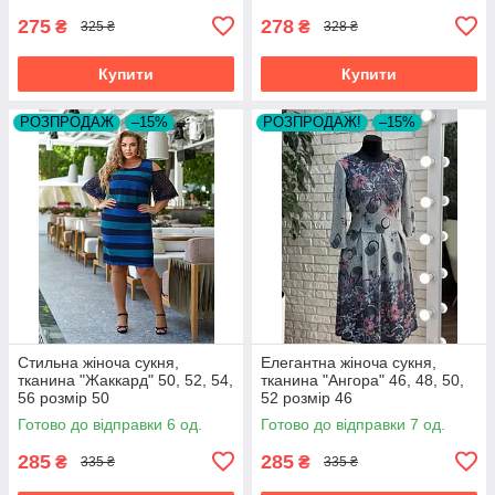
275
278
₴
₴
325 ₴
328 ₴
Купити
Купити
РОЗПРОДАЖ
–15%
РОЗПРОДАЖ!
–15%
Стильна жіноча сукня,
Елегантна жіноча сукня,
тканина "Жаккард" 50, 52, 54,
тканина "Ангора" 46, 48, 50,
56 розмір 50
52 розмір 46
Готово до відправки 6 од.
Готово до відправки 7 од.
285
285
₴
₴
335 ₴
335 ₴