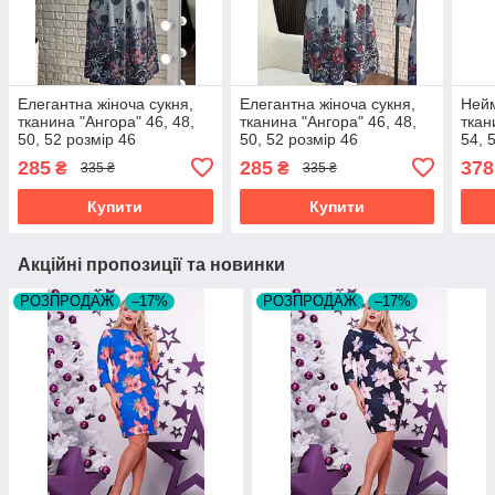
Елегантна жіноча сукня,
Елегантна жіноча сукня,
Нейм
тканина "Ангора" 46, 48,
тканина "Ангора" 46, 48,
ткан
50, 52 розмір 46
50, 52 розмір 46
54, 
285
285
378
₴
₴
335 ₴
335 ₴
Купити
Купити
Акційні пропозиції та новинки
РОЗПРОДАЖ
–17%
РОЗПРОДАЖ
–17%