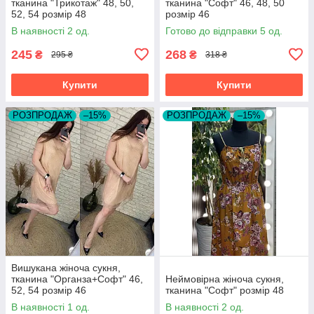
тканина "Трикотаж" 48, 50,
тканина "Софт" 46, 48, 50
52, 54 розмір 48
розмір 46
В наявності 2 од.
Готово до відправки 5 од.
245
268
₴
₴
295 ₴
318 ₴
Купити
Купити
РОЗПРОДАЖ
–15%
РОЗПРОДАЖ
–15%
Вишукана жіноча сукня,
тканина "Органза+Софт" 46,
Неймовірна жіноча сукня,
52, 54 розмір 46
тканина "Софт" розмір 48
В наявності 1 од.
В наявності 2 од.