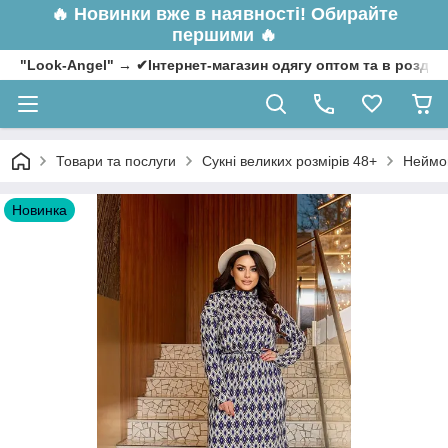
🔥
Новинки вже в наявності! Обирайте
першими 🔥
"Look-Angel" → ✔Інтернет-магазин одягу оптом та в роздрі
Товари та послуги
Сукні великих розмірів 48+
Неймов
Новинка