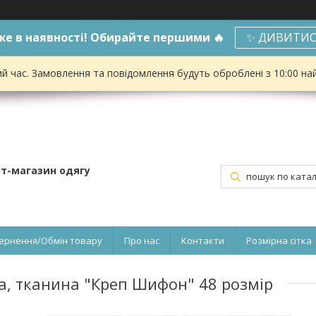
е в наявності! Обирайте першими 🔥
✨ ДИВИТИС
ий час. Замовлення та повідомлення будуть оброблені з 10:00 на
ет-магазин одягу
ернення/Обмін товару
Про нас
Контакти
Розмірна сітка
а, тканина "Креп Шифон" 48 розмір