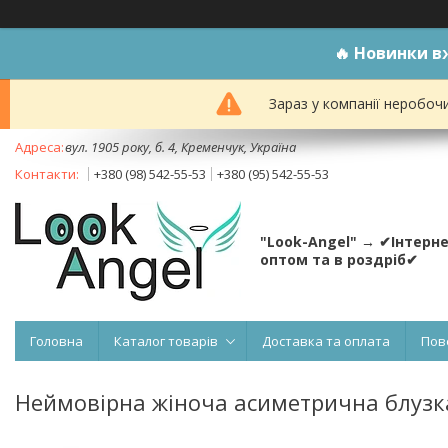
🔥
Новинки вж
Зараз у компанії неробоч
вул. 1905 року, б. 4, Кременчук, Україна
+380 (98) 542-55-53
+380 (95) 542-55-53
"Look-Angel" → ✔Інтерн
оптом та в роздріб✔
Головна
Каталог товарів
Доставка та оплата
Пов
Неймовірна жіноча асиметрична блузк