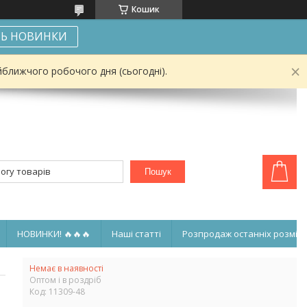
Кошик
Ь НОВИНКИ
йближчого робочого дня (сьогодні).
Пошук
НОВИНКИ! 🔥🔥🔥
Наші статті
Розпродаж останніх розмірі
Немає в наявності
Оптом і в роздріб
Код:
11309-48