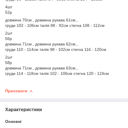
4шт
52р
довжина 70см., довжина рукава 61см.,
груди 102 - 106см талія 88 - 92см стегна 108 - 112см
2шт
56р
довжина 71см., довжина рукава 62см.,
груди 110 - 114см талія 98 - 102см стегна 116 - 120см
2шт
58р
довжина 71см., довжина рукава 63см.,
груди 114 - 118см талія 102 - 106см стегна 120 - 124см
Приховати
Характеристики
Основні