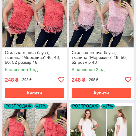
Стильна жіноча блуза,
Стильна жіноча блуза,
тканина "Мереживо" 46, 48,
тканина "Мереживо" 48, 50,
50, 52 розмір 46
52 розмір 48
В наявності 1 од.
В наявності 2 од.
248
248
₴
₴
298 ₴
298 ₴
Купити
Купити
РОЗПРОДАЖ
–17%
РОЗПРОДАЖ
–17%