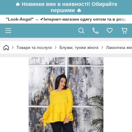
🔥
Новинки вже в наявності! Обирайте
першими 🔥
"Look-Angel" → ✔Інтернет-магазин одягу оптом та в роздрі
Товари та послуги
Блузки, туніки жіночі
Лаконічна жін