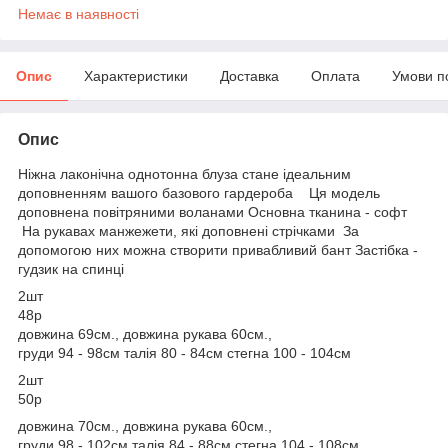
Немає в наявності
Опис
Характеристики
Доставка
Оплата
Умови п
Опис
Ніжна лаконічна однотонна блуза стане ідеальним
доповненням вашого базового гардероба Ця модель
доповнена повітряними воланами Основна тканина - софт
На рукавах манжежети, які доповнені стрічками За
допомогою них можна створити привабливий бант Застібка -
гудзик на спинці
2шт
48р
довжина 69см., довжина рукава 60см.,
груди 94 - 98см талія 80 - 84см стегна 100 - 104см
2шт
50р
довжина 70см., довжина рукава 60см.,
груди 98 - 102см талія 84 - 88см стегна 104 - 108см