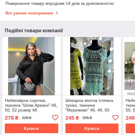
Повернення товару впродовж 14 днів за домовленістю
Всі умови повернення
Подібні товари компанії
Неймовірна сорочка,
Шикарна жіноча пляжна
Нейм
тканина "Шовк Армані" 48,
туніка, тканина
ткан
50, 52 розмір 48
"Мереживо" 46, 48, 50
50, 
розмір 46
46
278
245
248
₴
₴
328 ₴
295 ₴
Купити
Купити