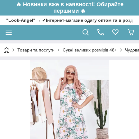
🔥
Новинки вже в наявності! Обирайте
першими 🔥
"Look-Angel" → ✔Інтернет-магазин одягу оптом та в роздрі
Товари та послуги
Сукні великих розмірів 48+
Чудова