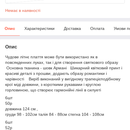
Немає в наявності
Опис
Характеристики
Доставка
Оплата
Умови п
Опис
Чудове літнє плаття може бути використано як в
повсякденних луках, так і для створення святкового образу
Основна тканина - шовк Армані Шикарний квітковий принт і
красиві деталі з прошви, додають образу романтики і
чарівності Виріб виконаний у вигідному трапецієподібному
крої міді довжини, з короткими рукавами і круглою
горловиною, що створює гармонійні лінії в силуеті
6шт
50р
довжина 124 см.,
груди 98 - 102см талія 84 - 88см стегна 104 - 108см
6шт
52р