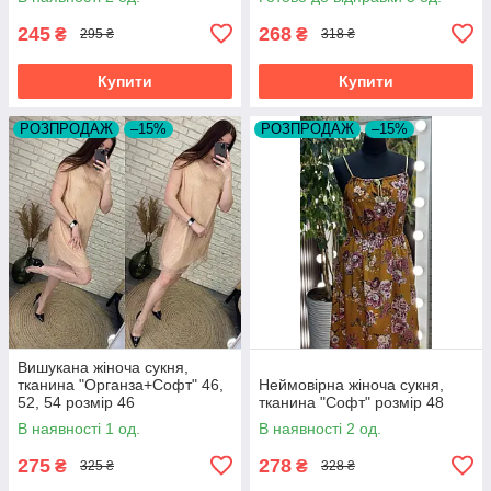
245
268
₴
₴
295 ₴
318 ₴
Купити
Купити
РОЗПРОДАЖ
–15%
РОЗПРОДАЖ
–15%
Вишукана жіноча сукня,
тканина "Органза+Софт" 46,
Неймовірна жіноча сукня,
52, 54 розмір 46
тканина "Софт" розмір 48
В наявності 1 од.
В наявності 2 од.
275
278
₴
₴
325 ₴
328 ₴