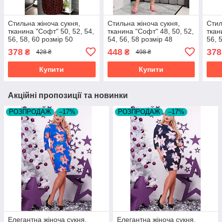
Стильна жіноча сукня,
Стильна жіноча сукня,
Стил
тканина "Софт" 50, 52, 54,
тканина "Софт" 48, 50, 52,
ткан
56, 58, 60 розмір 50
54, 56, 58 розмір 48
56, 
378
448
378
₴
₴
428 ₴
498 ₴
Купити
Купити
Акційні пропозиції та новинки
РОЗПРОДАЖ
–17%
РОЗПРОДАЖ
–17%
Елегантна жіноча сукня,
Елегантна жіноча сукня,