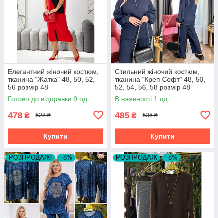
Елегантний жіночий костюм,
Стильний жіночий костюм,
тканина "Жатка" 48, 50, 52,
тканина "Креп Софт" 48, 50,
56 розмір 48
52, 54, 56, 58 розмір 48
Готово до відправки 9 од.
В наявності 1 од.
478
485
₴
₴
528 ₴
535 ₴
Купити
Купити
РОЗПРОДАЖ!
–8%
РОЗПРОДАЖ
–8%