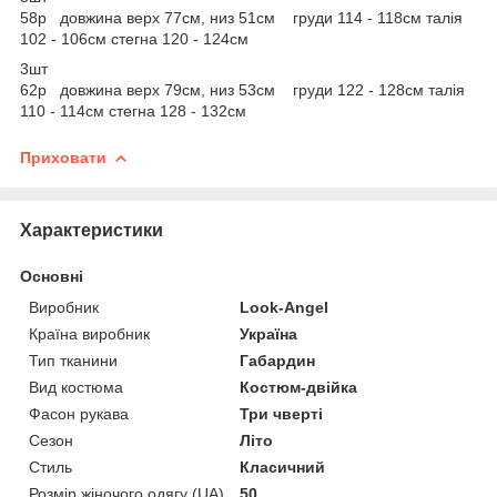
58р довжина верх 77см, низ 51см груди 114 - 118см талія
102 - 106см стегна 120 - 124см
3шт
62р довжина верх 79см, низ 53см груди 122 - 128см талія
110 - 114см стегна 128 - 132см
Приховати
Характеристики
Основні
Виробник
Look-Angel
Країна виробник
Україна
Тип тканини
Габардин
Вид костюма
Костюм-двійка
Фасон рукава
Три чверті
Сезон
Літо
Стиль
Класичний
Розмір жіночого одягу (UA)
50