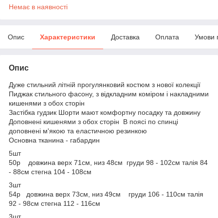
Немає в наявності
Опис
Характеристики
Доставка
Оплата
Умови 
Опис
Дуже стильний літній прогулянковий костюм з нової колекції
Пиджак стильного фасону, з відкладним коміром і накладними
кишенями з обох сторін
Застібка гудзик Шорти мают комфортну посадку та довжину
Доповнені кишенями з обох сторін В поясі по спинці
доповнені м'якою та еластичною резинкою
Основна тканина - габардин
5шт
50р довжина верх 71см, низ 48см груди 98 - 102см талія 84
- 88см стегна 104 - 108см
3шт
54р довжина верх 73см, низ 49см груди 106 - 110см талія
92 - 98см стегна 112 - 116см
3шт