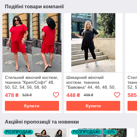
Подібні товари компанії
Стильний жіночий костюм,
Шикарний жіночий
Стил
тканина "Креп/Софт" 48,
костюм, тканина
ткан
50, 52, 54, 56, 58, 60
"Бавовна" 44, 46, 48, 50,
52, 
розмір 48
52, 54, 56 розмір 44
розм
478
448
585
₴
₴
528 ₴
498 ₴
Купити
Купити
Акційні пропозиції та новинки
РОЗПРОДАЖ
РОЗПРОДАЖ!
–10%