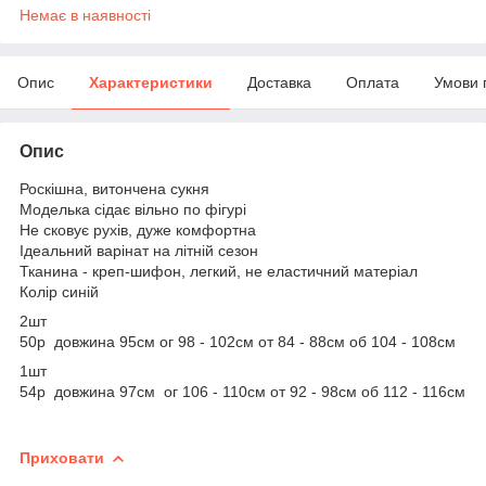
Немає в наявності
Опис
Характеристики
Доставка
Оплата
Умови 
Опис
Роскішна, витончена сукня
Моделька сідає вільно по фігурі
Не сковує рухів, дуже комфортна
Ідеальний варінат на літній сезон
Тканина - креп-шифон, легкий, не еластичний матеріал
Колір синій
2шт
50р довжина 95см ог 98 - 102см от 84 - 88см об 104 - 108см
1шт
54р довжина 97см ог 106 - 110см от 92 - 98см об 112 - 116см
Приховати