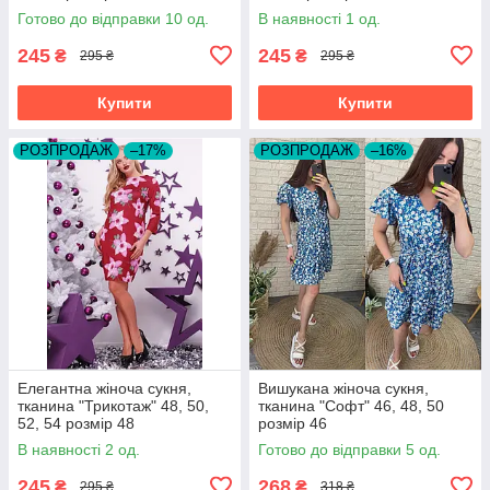
Готово до відправки 10 од.
В наявності 1 од.
245
245
₴
₴
295 ₴
295 ₴
Купити
Купити
РОЗПРОДАЖ
–17%
РОЗПРОДАЖ
–16%
Елегантна жіноча сукня,
Вишукана жіноча сукня,
тканина "Трикотаж" 48, 50,
тканина "Софт" 46, 48, 50
52, 54 розмір 48
розмір 46
В наявності 2 од.
Готово до відправки 5 од.
245
268
₴
₴
295 ₴
318 ₴