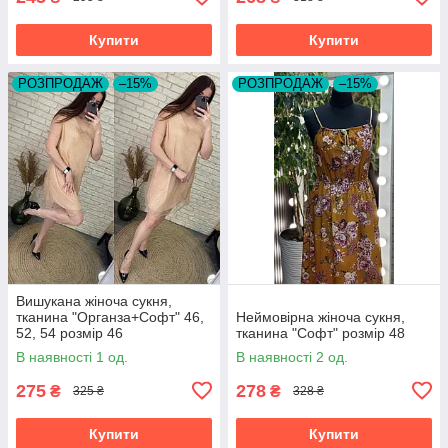
Купити
Купити
РОЗПРОДАЖ
–15%
РОЗПРОДАЖ
–15%
Вишукана жіноча сукня,
тканина "Органза+Софт" 46,
Неймовірна жіноча сукня,
52, 54 розмір 46
тканина "Софт" розмір 48
В наявності 1 од.
В наявності 2 од.
275
278
₴
₴
325 ₴
328 ₴
Купити
Купити