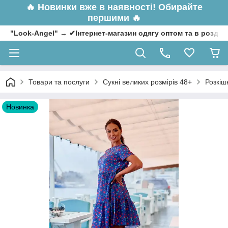
🔥
Новинки вже в наявності! Обирайте
першими 🔥
"Look-Angel" → ✔Інтернет-магазин одягу оптом та в роздрі
Товари та послуги
Сукні великих розмірів 48+
Розкіш
Новинка