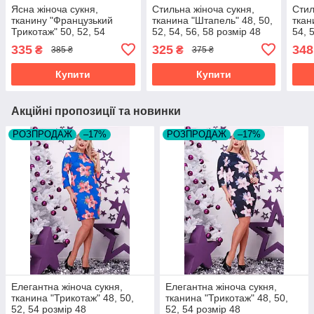
Ясна жіноча сукня,
Стильна жіноча сукня,
Стил
тканину "Французький
тканина "Штапель" 48, 50,
ткан
Трикотаж" 50, 52, 54
52, 54, 56, 58 розмір 48
54, 
розмір 50
335
325
348
₴
₴
385 ₴
375 ₴
Купити
Купити
Акційні пропозиції та новинки
РОЗПРОДАЖ
–17%
РОЗПРОДАЖ
–17%
Елегантна жіноча сукня,
Елегантна жіноча сукня,
тканина "Трикотаж" 48, 50,
тканина "Трикотаж" 48, 50,
52, 54 розмір 48
52, 54 розмір 48