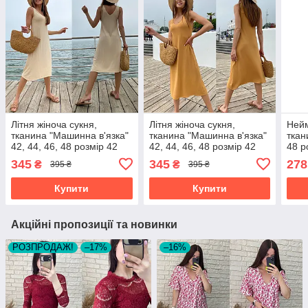
Літня жіноча сукня,
Літня жіноча сукня,
Нейм
тканина "Машинна в'язка"
тканина "Машинна в'язка"
ткан
42, 44, 46, 48 розмір 42
42, 44, 46, 48 розмір 42
48 р
345
345
278
₴
₴
395 ₴
395 ₴
Купити
Купити
Акційні пропозиції та новинки
РОЗПРОДАЖ!
–17%
–16%