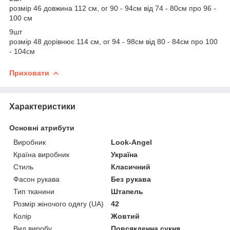
розмір 46 довжина 112 см, ог 90 - 94см від 74 - 80см про 96 -
100 см
9шт
розмір 48 дорівнює 114 см, ог 94 - 98см від 80 - 84см про 100
- 104см
Приховати
Характеристики
Основні атрибути
Виробник
Look-Angel
Країна виробник
Україна
Стиль
Класичний
Фасон рукава
Без рукава
Тип тканини
Штапель
Розмір жіночого одягу (UA)
42
Колір
Жовтий
Вид виробу
Повсякденна сукня