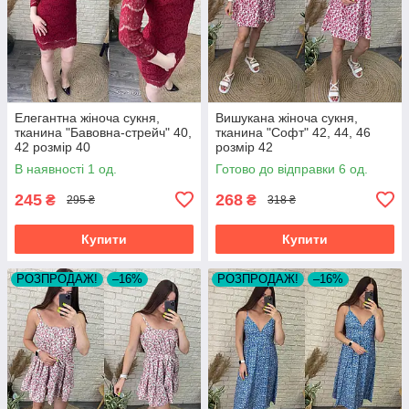
Елегантна жіноча сукня,
Вишукана жіноча сукня,
тканина "Бавовна-стрейч" 40,
тканина "Софт" 42, 44, 46
42 розмір 40
розмір 42
В наявності 1 од.
Готово до відправки 6 од.
245
268
₴
₴
295 ₴
318 ₴
Купити
Купити
РОЗПРОДАЖ!
–16%
РОЗПРОДАЖ!
–16%