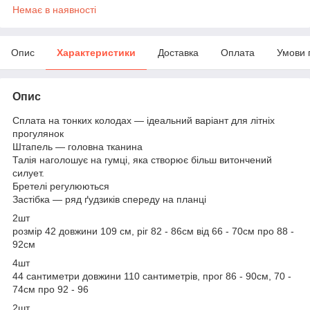
Немає в наявності
Опис
Характеристики
Доставка
Оплата
Умови 
Опис
Сплата на тонких колодах — ідеальний варіант для літніх
прогулянок
Штапель — головна тканина
Талія наголошує на гумці, яка створює більш витончений
силует.
Бретелі регулюються
Застібка — ряд ґудзиків спереду на планці
2шт
розмір 42 довжини 109 см, ріг 82 - 86см від 66 - 70см про 88 -
92см
4шт
44 сантиметри довжини 110 сантиметрів, прог 86 - 90см, 70 -
74см про 92 - 96
2шт