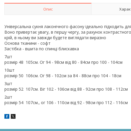
Опис
Харак
Універсальна сукня лаконічного фасону ідеально підходить дл
Воно привертає увагу, в першу чергу, за рахунок контрастног
крій, в ньому ви завжди будете виглядати виразно
Основа тканини - софт
Застібка - вшита по спинці блискавка
7шт
розмір 48 105см. Ог 94 - 98см від 80 - 84см про 100 - 104см
10шт
розмір 50 106см. Ог 98 - 102см за 84 - 88см про 104 - 18см
3шт
розмір 52 107см. Віг 102 - 106см від 88 - 92см про 108 - 112см
2шт
розмір 54 107см., ог 106 - 110см від 92 - 98см про 112 - 116см