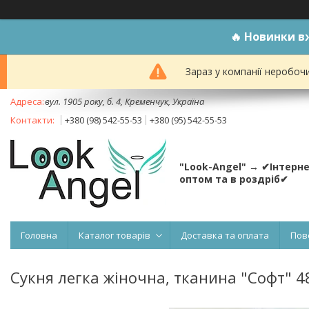
🔥
Новинки вж
Зараз у компанії неробоч
вул. 1905 року, б. 4, Кременчук, Україна
+380 (98) 542-55-53
+380 (95) 542-55-53
"Look-Angel" → ✔Інтерн
оптом та в роздріб✔
Головна
Каталог товарів
Доставка та оплата
Пов
Сукня легка жіночна, тканина "Софт" 48,