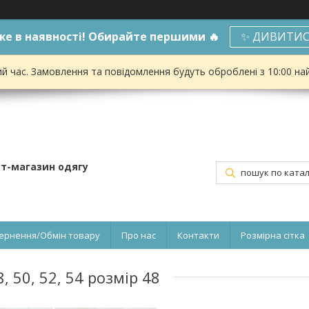
е в наявності! Обирайте першими 🔥
✨ ДИВИТИС
ий час. Замовлення та повідомлення будуть оброблені з 10:00 на
ет-магазин одягу
ернення/Обмін товару
Про нас
Контакти
Розмірна сітка
 50, 52, 54 розмір 48