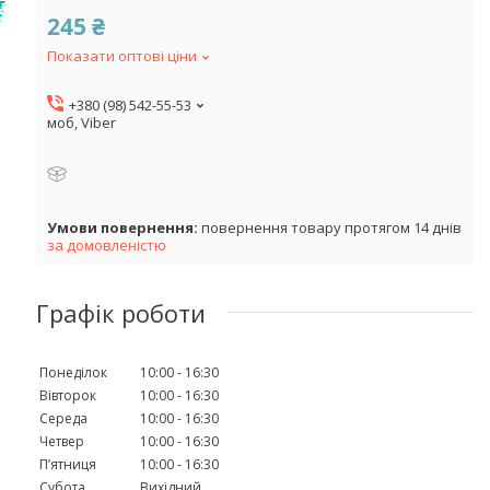
245 ₴
Показати оптові ціни
+380 (98) 542-55-53
моб, Viber
повернення товару протягом 14 днів
за домовленістю
Графік роботи
Понеділок
10:00
16:30
Вівторок
10:00
16:30
Середа
10:00
16:30
Четвер
10:00
16:30
Пʼятниця
10:00
16:30
Субота
Вихідний