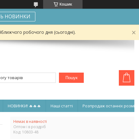
Кошик
Ь НОВИНКИ
йближчого робочого дня (сьогодні).
Пошук
НОВИНКИ! 🔥🔥🔥
Наші статті
Розпродаж останніх розмірі
Немає в наявності
Оптом і в роздріб
Код:
10803-48