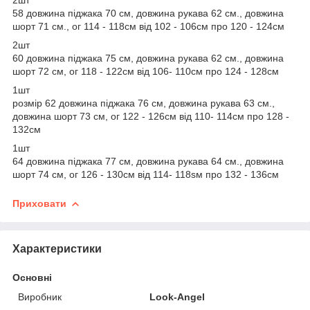
58 довжина піджака 70 см, довжина рукава 62 см., довжина
шорт 71 см., ог 114 - 118см від 102 - 106см про 120 - 124см
2шт
60 довжина піджака 75 см, довжина рукава 62 см., довжина
шорт 72 см, ог 118 - 122см від 106- 110см про 124 - 128см
1шт
розмір 62 довжина піджака 76 см, довжина рукава 63 см.,
довжина шорт 73 см, ог 122 - 126см від 110- 114см про 128 -
132см
1шт
64 довжина піджака 77 см, довжина рукава 64 см., довжина
шорт 74 см, ог 126 - 130см від 114- 118sм про 132 - 136см
Приховати
Характеристики
Основні
Виробник
Look-Angel