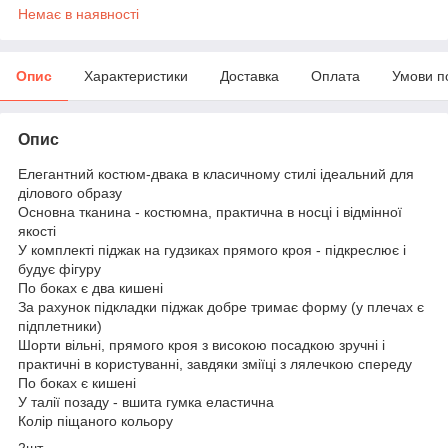
Немає в наявності
Опис
Характеристики
Доставка
Оплата
Умови п
Опис
Елегантний костюм-двака в класичному стилі ідеальний для
ділового образу
Основна тканина - костюмна, практична в носці і відмінної
якості
У комплекті піджак на гудзиках прямого кроя - підкреслює і
будує фігуру
По боках є два кишені
За рахунок підкладки піджак добре тримає форму (у плечах є
підплетники)
Шорти вільні, прямого кроя з високою посадкою зручні і
практичні в користуванні, завдяки зміїці з лялечкою спереду
По боках є кишені
У талії позаду - вшита гумка еластична
Колір піщаного кольору
2шт