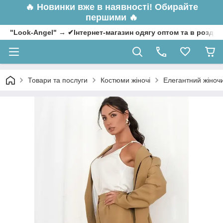
🔥
Новинки вже в наявності! Обирайте
першими 🔥
"Look-Angel" → ✔Інтернет-магазин одягу оптом та в роздрі
Товари та послуги
Костюми жіночі
Елегантний жіночи