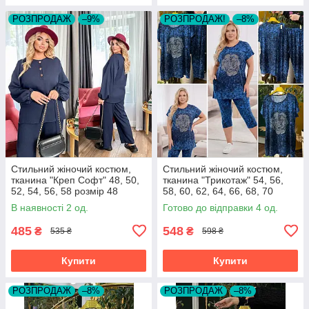
РОЗПРОДАЖ
–9%
РОЗПРОДАЖ!
–8%
Стильний жіночий костюм,
Стильний жіночий костюм,
тканина "Креп Софт" 48, 50,
тканина "Трикотаж" 54, 56,
52, 54, 56, 58 розмір 48
58, 60, 62, 64, 66, 68, 70
розмір 54
В наявності 2 од.
Готово до відправки 4 од.
485
548
₴
₴
535 ₴
598 ₴
Купити
Купити
РОЗПРОДАЖ
–8%
РОЗПРОДАЖ
–8%