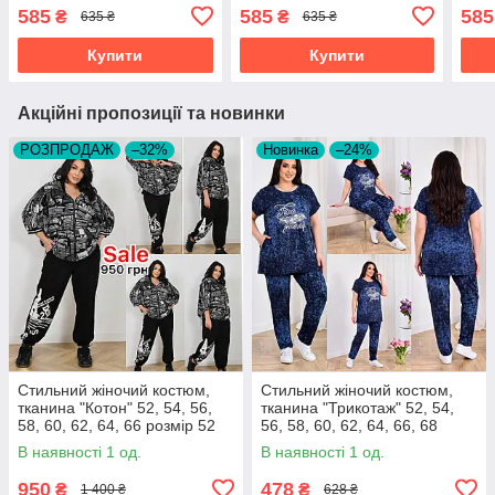
585
585
585
₴
₴
635 ₴
635 ₴
Купити
Купити
Акційні пропозиції та новинки
РОЗПРОДАЖ
–32%
Новинка
–24%
Стильний жіночий костюм,
Стильний жіночий костюм,
тканина "Котон" 52, 54, 56,
тканина "Трикотаж" 52, 54,
58, 60, 62, 64, 66 розмір 52
56, 58, 60, 62, 64, 66, 68
розмір 52
В наявності 1 од.
В наявності 1 од.
950
478
₴
₴
1 400 ₴
628 ₴