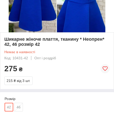
Шикарне жіноче плаття, тканину * Неопрен*
42, 46 розмір 42
Немає в наявності
Код: 10431-42
Опт і роздріб
275
₴
215 ₴
від 3 шт.
Розмір
42
46