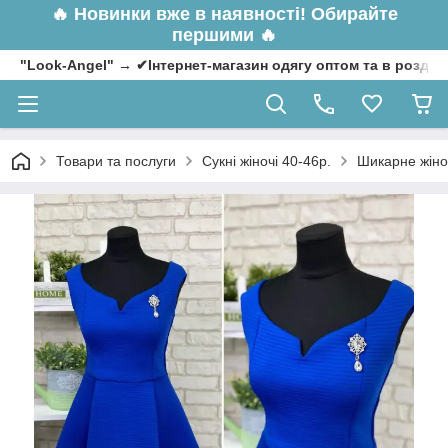
🔥
Новинки вже в наявності! Обирайте
першими 🔥
"Look-Angel" → ✔Інтернет-магазин одягу оптом та в роздрі
Товари та послуги
Сукні жіночі 40-46р.
Шикарне жіноч