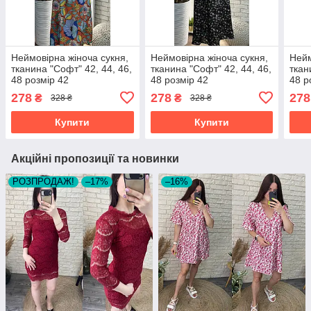
Неймовірна жіноча сукня,
Неймовірна жіноча сукня,
Нейм
тканина "Софт" 42, 44, 46,
тканина "Софт" 42, 44, 46,
ткан
48 розмір 42
48 розмір 42
48 р
278
278
278
₴
₴
328 ₴
328 ₴
Купити
Купити
Акційні пропозиції та новинки
РОЗПРОДАЖ!
–17%
–16%