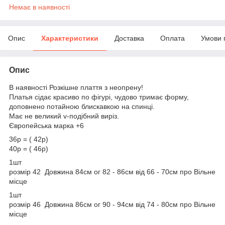
Немає в наявності
Опис
Характеристики
Доставка
Оплата
Умови 
Опис
В наявності Розкішне плаття з неопрену!
Платья сідає красиво по фігурі, чудово тримає форму,
доповнено потайною блискавкою на спинці.
Має не великий v-подібний виріз.
Європейська марка +6
36р = ( 42р)
40р = ( 46р)
1шт
розмір 42 Довжина 84см ог 82 - 86см від 66 - 70см про Вільне
місце
1шт
розмір 46 Довжина 86см ог 90 - 94см від 74 - 80см про Вільне
місце