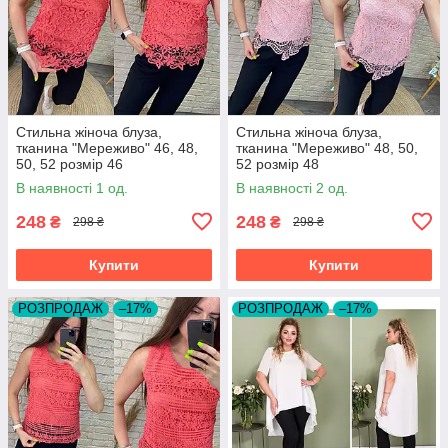
Стильна жіноча блуза,
Стильна жіноча блуза,
тканина "Мереживо" 46, 48,
тканина "Мереживо" 48, 50,
50, 52 розмір 46
52 розмір 48
В наявності 1 од.
В наявності 2 од.
248
248
₴
₴
298 ₴
298 ₴
Купити
Купити
РОЗПРОДАЖ
–17%
РОЗПРОДАЖ
–17%