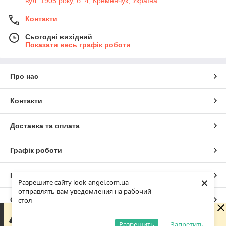
вул. 1905 року, б. 4, Кременчук, Україна
Контакти
Сьогодні вихідний
Показати весь графік роботи
Про нас
Контакти
Доставка та оплата
Графік роботи
Повна версія сайту
×
Разрешите сайту look-angel.com.ua
отправлять вам уведомления на рабочий
Сайт створено на маркетплейсі
Prom.ua
стол
Зараз у компанії неробочий час. Замовлення та
повідомлення будуть оброблені з 10:00 найближчого
Разрешить
Запретить
Політика конфіденційності