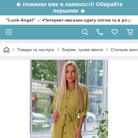
🔥
Новинки вже в наявності! Обирайте
першими 🔥
"Look-Angel" → ✔Інтернет-магазин одягу оптом та в роздрі
Товари та послуги
Блузки, туніки жіночі
Стильне жіно