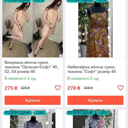
РОЗПРОДАЖ
–15%
РОЗПРОДАЖ
–15%
Вишукана жіноча сукня,
тканина "Органза+Софт" 46,
Неймовірна жіноча сукня,
52, 54 розмір 46
тканина "Софт" розмір 48
В наявності 1 од.
В наявності 2 од.
275
278
₴
₴
325 ₴
328 ₴
Купити
Купити
РОЗПРОДАЖ!
–15%
РОЗПРОДАЖ!
–15%