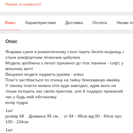
Немає в наявності
Опис
Характеристики
Доставка
Оплата
Умови п
Опис
Яскрава сукня в романтичному стилі тішить безліч модниць і
стане комфортним літаючим цибулею
Модель зроблена з легкої приємної до тіла тканини - софт, у
вільному кроті
Вишукані моделі надають рукава - клеш
Плат'є застібається по спинці на тайну блискавицю-змейку.
У такому плаття можна піти куди завгодно, адже воно не
тільки потішить око своїм принтом, але й подарує приємний
час у будь-якій обстановці
колір пудра
1шт
розмір 48 Довжина 95 см., ог 94 - 98см від 80 - 84см про
100 - 104см
1шт