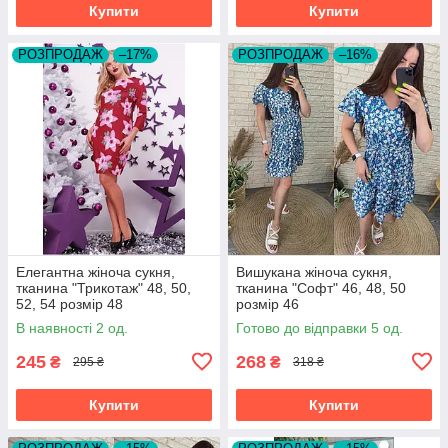
Купити
Купити
РОЗПРОДАЖ
–17%
РОЗПРОДАЖ
–16%
Елегантна жіноча сукня,
Вишукана жіноча сукня,
тканина "Трикотаж" 48, 50,
тканина "Софт" 46, 48, 50
52, 54 розмір 48
розмір 46
В наявності 2 од.
Готово до відправки 5 од.
245
268
₴
₴
295 ₴
318 ₴
Купити
Купити