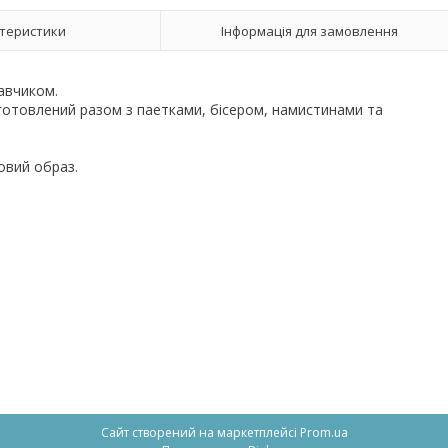
теристики
Інформація для замовлення
укавчиком.
иготовлений разом з паетками, бісером, намистинами та
ятковий образ.
Сайт створений на маркетплейсі
Prom.ua