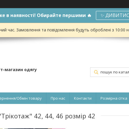
е в наявності! Обирайте першими 🔥
✨ ДИВИТИС
чий час. Замовлення та повідомлення будуть оброблені з 10:00 
ет-магазин одягу
ернення/Обмін товару
Про нас
Контакти
Розмірна сітка
рікотаж" 42, 44, 46 розмір 42