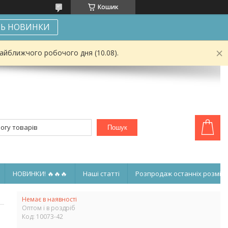
Кошик
Ь НОВИНКИ
найближчого робочого дня (10.08).
Пошук
НОВИНКИ! 🔥🔥🔥
Наші статті
Розпродаж останніх розмірі
Немає в наявності
Оптом і в роздріб
Код:
10073-42