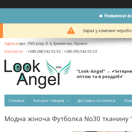
🔥
Новинки вж
Зараз у компанії неробо
вул. 1905 року, б. 4, Кременчук, Україна
+380 (98) 542-55-53
+380 (95) 542-55-53
"Look-Angel" → ✔Інтерн
оптом та в роздріб✔
Головна
Каталог товарів
Доставка та оплата
Пов
Модна жіноча Футболка No30 тканину "Т