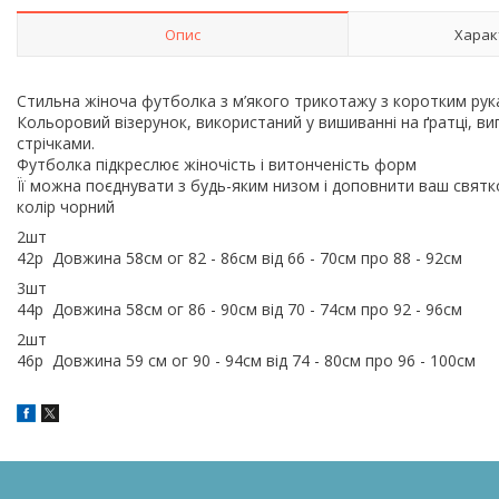
Опис
Харак
Стильна жіноча футболка з м’якого трикотажу з коротким р
Кольоровий візерунок, використаний у вишиванні на ґратці, в
стрічками.
Футболка підкреслює жіночість і витонченість форм
Її можна поєднувати з будь-яким низом і доповнити ваш св
колір чорний
2шт
42р Довжина 58см ог 82 - 86см від 66 - 70см про 88 - 92см
3шт
44р Довжина 58см ог 86 - 90см від 70 - 74см про 92 - 96см
2шт
46р Довжина 59 см ог 90 - 94см від 74 - 80см про 96 - 100см