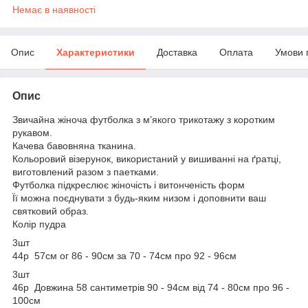
Немає в наявності
Опис
Характеристики
Доставка
Оплата
Умови 
Опис
Звичайна жіноча футболка з м’якого трикотажу з коротким
рукавом.
Качева бавовняна тканина.
Кольоровий візерунок, використаний у вишиванні на ґратці,
виготовлений разом з паетками.
Футболка підкреслює жіночість і витонченість форм
Її можна поєднувати з будь-яким низом і доповнити ваш
святковий образ.
Колір пудра
3шт
44р 57см ог 86 - 90см за 70 - 74см про 92 - 96см
3шт
46р Довжина 58 сантиметрів 90 - 94см від 74 - 80см про 96 -
100см