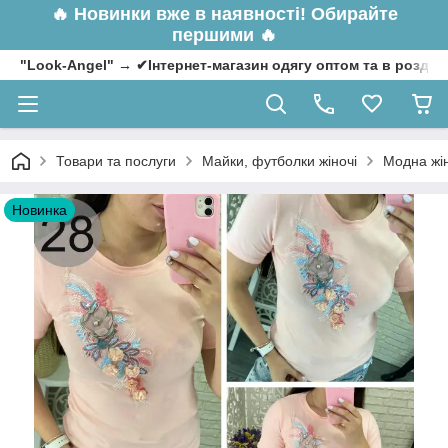
🔥
Новинки вже в наявності! Обирайте
першими 🔥
"Look-Angel" → ✔Інтернет-магазин одягу оптом та в роздрі
Товари та послуги
Майки, футболки жіночі
Модна жін
Новинка