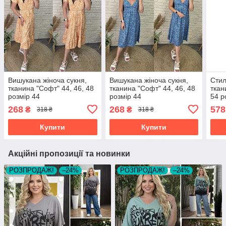
Вишукана жіноча сукня,
Вишукана жіноча сукня,
Стил
тканина "Софт" 44, 46, 48
тканина "Софт" 44, 46, 48
ткан
розмір 44
розмір 44
54 р
268
268
578
₴
₴
318 ₴
318 ₴
Купити
Купити
Акційні пропозиції та новинки
РОЗПРОДАЖ!
–24%
РОЗПРОДАЖ!
–24%