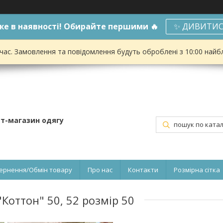
е в наявності! Обирайте першими 🔥
✨ ДИВИТИС
 час. Замовлення та повідомлення будуть оброблені з 10:00 найбл
ет-магазин одягу
ернення/Обмін товару
Про нас
Контакти
Розмірна сітка
Коттон" 50, 52 розмір 50