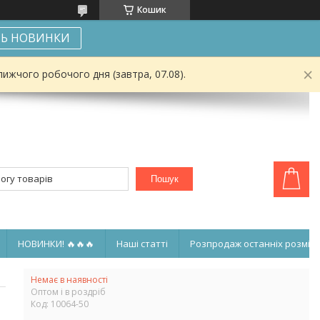
Кошик
Ь НОВИНКИ
ижчого робочого дня (завтра, 07.08).
Пошук
НОВИНКИ! 🔥🔥🔥
Наші статті
Розпродаж останніх розмірі
Немає в наявності
Оптом і в роздріб
Код:
10064-50