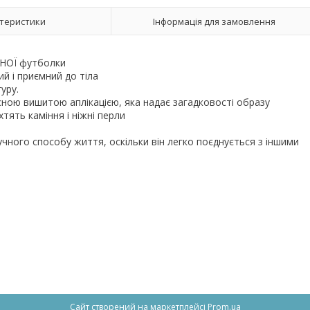
теристики
Інформація для замовлення
СТВЕННОЇ футболки
егкий і приємний до тіла
фігуру.
існою вишитою аплікацією, яка надає загадковості образу
тять каміння і ніжні перли
ного способу життя, оскільки він легко поєднується з іншими
8
2
Сайт створений на маркетплейсі
Prom.ua