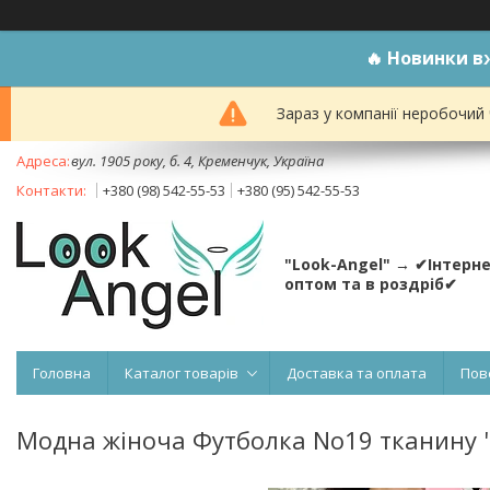
🔥
Новинки вж
Зараз у компанії неробочий
вул. 1905 року, б. 4, Кременчук, Україна
+380 (98) 542-55-53
+380 (95) 542-55-53
"Look-Angel" → ✔Інтерн
оптом та в роздріб✔
Головна
Каталог товарів
Доставка та оплата
Пов
Модна жіноча Футболка No19 тканину "