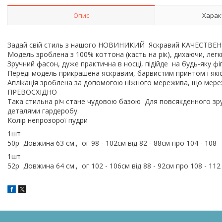
Опис
Харак
Задай свій стиль з нашого НОВИНИКИЙ Яскравий КАЧЕ
Модель зроблена з 100% коттона (касть на рік), дихаючи, л
Зручний фасон, дуже практична в носці, підійде на будь-яку 
Переді модель прикрашена яскравим, барвистим принтом і як
Аплікація зроблена за допомогою ніжного мережива, що мерех
ПРЕВОСХІДНО
Така стильна річ стане чудовою базою Для повсякденного зруч
деталями гардеробу.
Колір непрозорої пудри
1шт
50р Довжина 63 см., ог 98 - 102см від 82 - 88см про 104 - 10
1шт
52р Довжина 64 см., ог 102 - 106см від 88 - 92см про 108 - 11