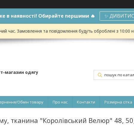
е в наявності! Обирайте першими 🔥
✨ ДИВИТИС
чий час. Замовлення та повідомлення будуть оброблені з 10:00 
ет-магазин одягу
ернення/Обмін товару
Про нас
Контакти
Розмірна сітка
у, тканина "Королівський Велюр" 48, 50