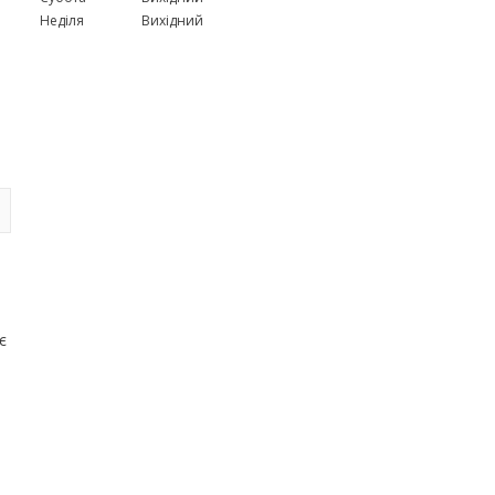
Неділя
Вихідний
є