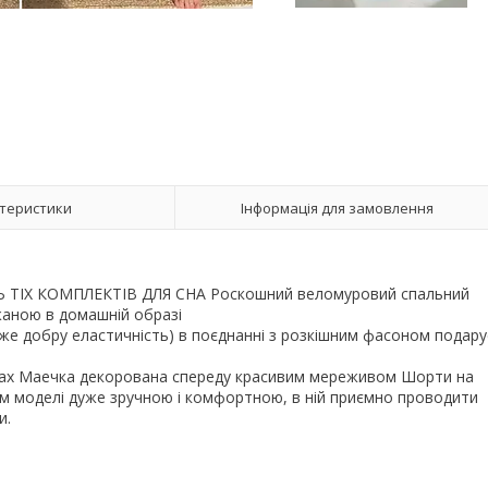
теристики
Інформація для замовлення
ТЬ ТІХ КОМПЛЕКТІВ ДЛЯ СНА Роскошний веломуровий спальний
жаною в домашній образі
уже добру еластичність) в поєднанні з розкішним фасоном подару
ртах Маечка декорована спереду красивим мереживом Шорти на
вом моделі дуже зручною і комфортною, в ній приємно проводити
и.