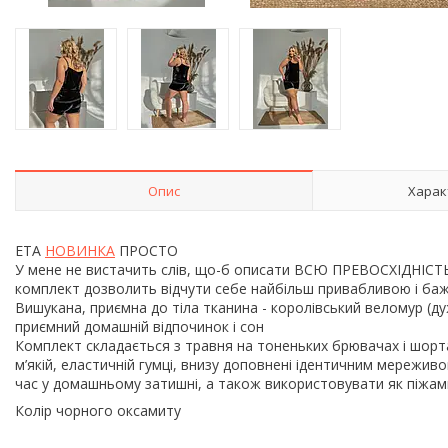
Опис
Харак
ЕТА
НОВИНКА
ПРОСТО
У мене не вистачить слів, що-б описати ВСЮ ПРЕВОСХІДНІС
комплект дозволить відчути себе найбільш привабливою і ба
Вишукана, приємна до тіла тканина - королівський веломур (д
приємний домашній відпочинок і сон
Комплект складається з травня на тоненьких брювачах і шо
м’якій, еластичній гумці, внизу доповнені ідентичним мережи
час у домашньому затишні, а також використовувати як піжам
Колір чорного оксамиту