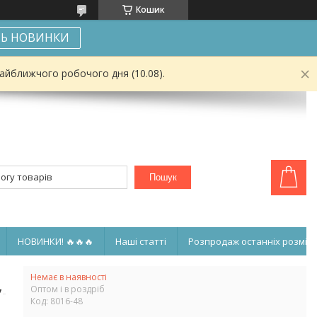
Кошик
Ь НОВИНКИ
найближчого робочого дня (10.08).
Пошук
НОВИНКИ! 🔥🔥🔥
Наші статті
Розпродаж останніх розмірі
Немає в наявності
,
Оптом і в роздріб
Код:
8016-48