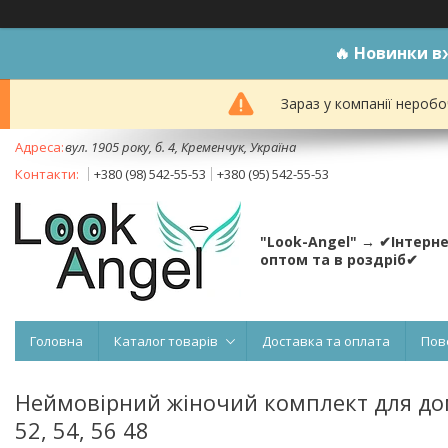
🔥
Новинки вж
Зараз у компанії неробо
вул. 1905 року, б. 4, Кременчук, Україна
+380 (98) 542-55-53
+380 (95) 542-55-53
"Look-Angel" → ✔Інтерн
оптом та в роздріб✔
Головна
Каталог товарів
Доставка та оплата
Пов
Неймовірний жіночий комплект для дом
52, 54, 56 48