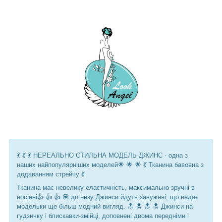
💃 💃 💃 НЕРЕАЛЬНО СТИЛЬНА МОДЕЛЬ ДЖИНС - одна з
наших найпопулярніших моделей🌟 🌟 🌟 💃 Тканина бавовна з
додаванням стрейчу 💃
Тканина має невелику еластичність, максимально зручні в
носінні👍 👍 👍 💟 до низу Джинси йдуть завужені, що надає
модельки ще більш модний вигляд. 🔝 🔝 🔝 🔝 Джинси на
гудзичку і блискавки-змійці, доповнені двома передніми і