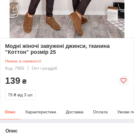
Модні жіночі завужені джинси, тканина
"Коттон" розмір 25
Немає в наявності
Код: 7955
Опт і роздріб
139
₴
79 ₴
від 3 шт.
Опис
Характеристики
Доставка
Оплата
Умови п
Опис