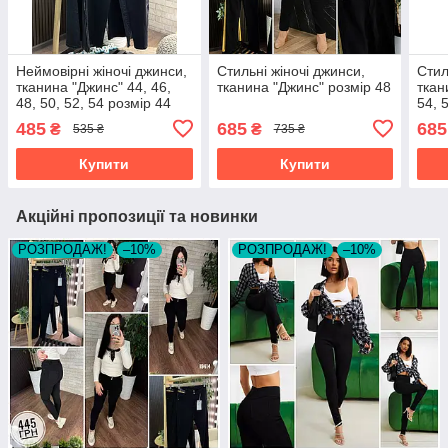
Неймовірні жіночі джинси,
Стильні жіночі джинси,
Стил
тканина "Джинс" 44, 46,
тканина "Джинс" розмір 48
ткан
48, 50, 52, 54 розмір 44
54, 
485
685
685
₴
₴
535 ₴
735 ₴
Купити
Купити
Акційні пропозиції та новинки
РОЗПРОДАЖ!
–10%
РОЗПРОДАЖ!
–10%