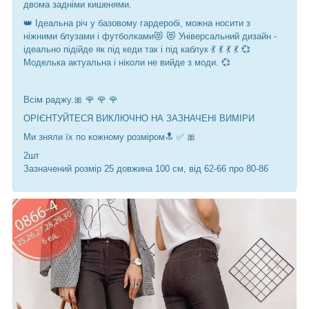
двома задніми кишенями.
👑 Ідеальна річ у базовому гардеробі, можна носити з
ніжними блузами і футболками😻 😻 Універсальний дизайн -
ідеально підійде як під кеди так і під каблук 💃 💃 💃 💃 💞
Моделька актуальна і ніколи не вийде з моди. 💞
Всім раджу.🎀 🌹 🌹 🌹
ОРІЄНТУЙТЕСЯ ВИКЛЮЧНО НА ЗАЗНАЧЕНІ ВИМІРИ
Ми зняли їх по кожному розміром🔝 ✅ 🎀
2шт
Зазначений розмір 25 довжина 100 см, від 62-66 про 80-86