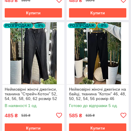
485
485
₴
₴
535 ₴
535 ₴
Купити
Купити
РОЗПРОДАЖ!
–9%
РОЗПРОДАЖ
–8%
Неймовірні жіночі джегінси,
Неймовірні жіночі джегінси на
тканина "Стрейч-Котон" 52,
байці, тканина "Котон" 46, 48,
54, 56, 58, 60, 62 розмір 52
50, 52, 54, 56 розмір 46
В наявності 1 од.
Готово до відправки 5 од.
485
585
₴
₴
535 ₴
635 ₴
Купити
Купити