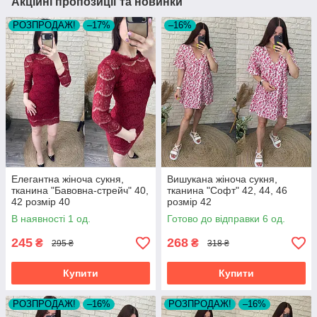
Акційні пропозиції та новинки
РОЗПРОДАЖ!
–17%
–16%
Елегантна жіноча сукня,
Вишукана жіноча сукня,
тканина "Бавовна-стрейч" 40,
тканина "Софт" 42, 44, 46
42 розмір 40
розмір 42
В наявності 1 од.
Готово до відправки 6 од.
245
268
₴
₴
295 ₴
318 ₴
Купити
Купити
РОЗПРОДАЖ!
–16%
РОЗПРОДАЖ!
–16%