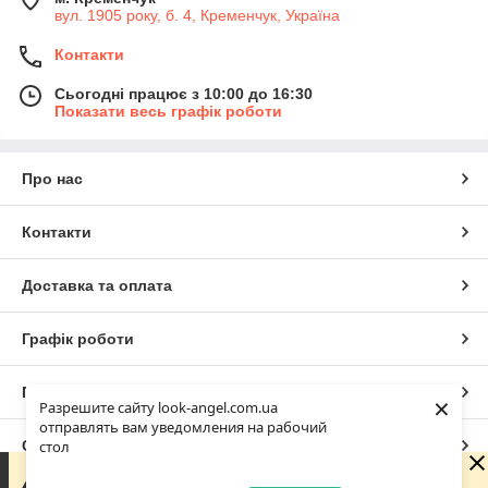
вул. 1905 року, б. 4, Кременчук, Україна
Контакти
Сьогодні працює з 10:00 до 16:30
Показати весь графік роботи
Про нас
Контакти
Доставка та оплата
Графік роботи
Повна версія сайту
×
Разрешите сайту look-angel.com.ua
отправлять вам уведомления на рабочий
стол
Сайт створено на маркетплейсі
Prom.ua
Зараз у компанії неробочий час. Замовлення та
повідомлення будуть оброблені з 10:00 найближчого