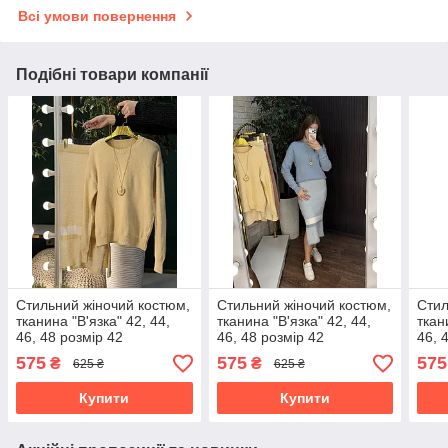
Всі умови повернення
Подібні товари компанії
Стильний жіночий костюм,
Стильний жіночий костюм,
Стил
тканина "В'язка" 42, 44,
тканина "В'язка" 42, 44,
ткан
46, 48 розмір 42
46, 48 розмір 42
46, 
575
575
575
₴
₴
625 ₴
625 ₴
Купити
Купити