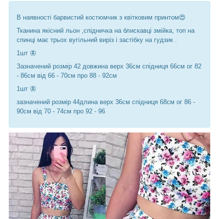
В наявності барвистий костюмчик з квітковим принтом😍
Тканина якісний льон ,спідничка на блискавці змійка, топ на
спинці має трьох вугільний виріз і застібку на гудзик .
1шт 🦋
Зазначений розмір 42 довжина верх 36см спідниця 66см ог 82
- 86см від 66 - 70см про 88 - 92см
1шт 🦋
зазначений розмір 44длина верх 36см спідниця 68см ог 86 -
90см від 70 - 74см про 92 - 96