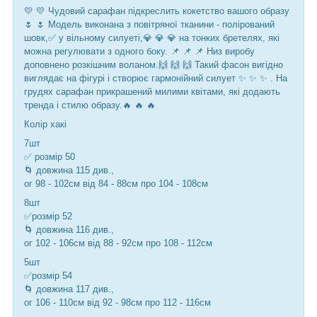
💛 💛 Чудовий сарафан підкреслить кокетство вашого образу
🌷 🌷 Модель виконана з повітряної тканини - полірований
шовк,✅ у вільному силуеті,💎 💎 💎 на тонких бретелях, які
можна регулювати з одного боку. 📌 📌 📌 Низ виробу
доповнено розкішним воланом.🙌 🙌 🙌 Такий фасон вигідно
виглядає на фігурі і створює гармонійний силует ✨ ✨ ✨ . На
грудях сарафан прикрашений милими квітами, які додають
тренда і стилю образу.🔥 🔥 🔥
Колір хакі
7шт
✅ розмір 50
🌀 довжина 115 див.,
ог 98 - 102см від 84 - 88см про 104 - 108см
8шт
✅розмір 52
🌀 довжина 116 див.,
ог 102 - 106см від 88 - 92см про 108 - 112см
5шт
✅розмір 54
🌀 довжина 117 див.,
ог 106 - 110см від 92 - 98см про 112 - 116см