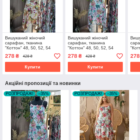
Вишуканий жіночий
Вишуканий жіночий
Вишу
сарафан, тканина
сарафан, тканина
сара
"Коттон" 48, 50, 52, 54
"Коттон" 48, 50, 52, 54
"Кот
розмір 48
розмір 48
розм
278
278
278
₴
₴
428 ₴
428 ₴
Купити
Купити
Акційні пропозиції та новинки
РОЗПРОДАЖ!
–35%
РОЗПРОДАЖ!
–35%