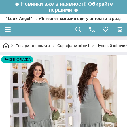
🔥
Новинки вже в наявності! Обирайте
першими 🔥
"Look-Angel" → ✔Інтернет-магазин одягу оптом та в роздрі
Товари та послуги
Сарафани жіночі
Чудовий жіночий
РАСПРОДАЖА