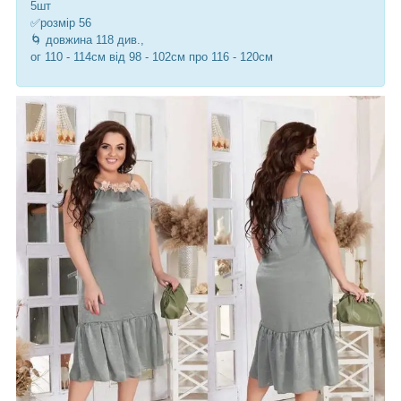
5шт
✅розмір 56
🌀 довжина 118 див.,
ог 110 - 114см від 98 - 102см про 116 - 120см