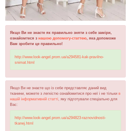
Якщо Ви не знаєте як правильно зняти з себе заміри,
ознайомтеся з
нашою допомогу-статтею
, яка допоможе
Вам зробити це правильно!
http://www.look-angel.prom.ua/a294581-kak-pravilno-
snimat.html
Якщо Ви не знаєте що із себе представляє даний вид
тканини, можете з легкістю ознайомитися про неї і не тільки
в
нашій інформативній статті
, яку підготували спеціально для
Вас:
http://www.look-angel.prom.ua/a294823-raznovidnosti-
tkanej.html