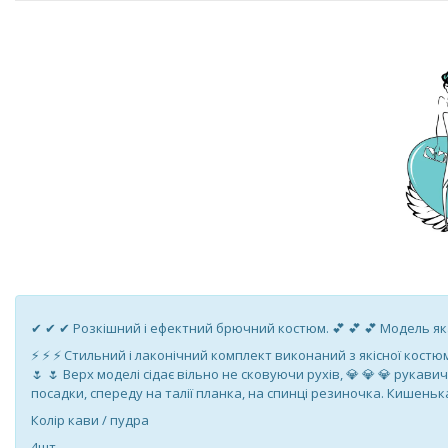
✔ ✔ ✔ Розкішний і ефектний брючний костюм. 💕 💕 💕 Модель як
⚡ ⚡ ⚡ Стильний і лаконічний комплект виконаний з якісної костю
🌷 🌷 Верх моделі сідає вільно не сковуючи рухів, 💎 💎 💎 рука
посадки, спереду на талії планка, на спинці резиночка. Кишенька
Колір кави / пудра
4шт