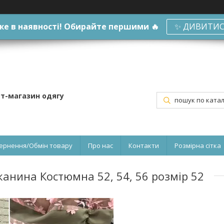
е в наявності! Обирайте першими 🔥
✨ ДИВИТИС
ет-магазин одягу
ернення/Обмін товару
Про нас
Контакти
Розмірна сітка
нина Костюмна 52, 54, 56 розмір 52