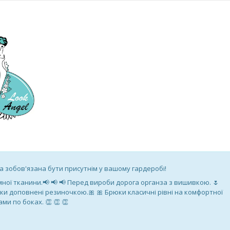
а зобов'язана бути присутнім у вашому гардеробі!
мної тканини.📢 📢 📢 Перед вироби дорога органза з вишивкою. 🌷
вички доповнені резиночкою.🎀 🎀 Брюки класичні рівні на комфортної
ми по боках. 👏 👏 👏