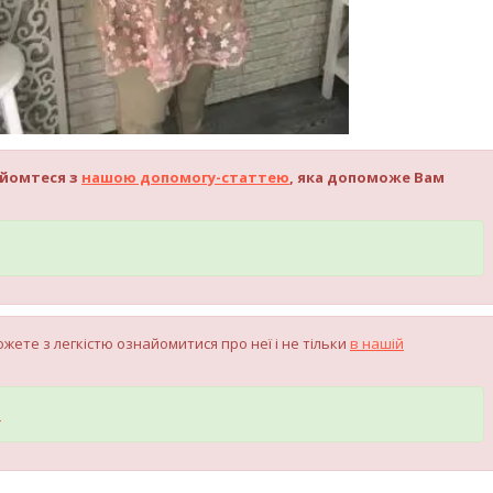
айомтеся з
нашою допомогу-статтею
, яка допоможе Вам
жете з легкістю ознайомитися про неї і не тільки
в нашій
l