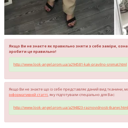
Якщо Ви не знаєте як правильно зняти з себе заміри, озн
зробити це правильно!
http://www.look-angel.prom.ua/a294581-kak-pravilno-snimat.html
Якщо Ви не знаєте що із себе представляє даний вид тканини, мо
інформативній статті
, яку підготували спеціально для Вас:
http://www.look-angel.prom.ua/a294823-raznovidnosti-tkanej.htm