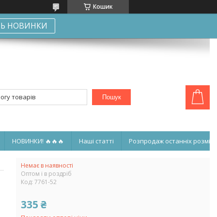
Кошик
Ь НОВИНКИ
Пошук
НОВИНКИ! 🔥🔥🔥
Наші статті
Розпродаж останніх розмірі
Немає в наявності
Оптом і в роздріб
Код:
7761-52
335 ₴