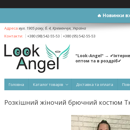
🔥
Новинки вж
вул. 1905 року, б. 4, Кременчук, Україна
+380 (98) 542-55-53
+380 (95) 542-55-53
"Look-Angel" → ✔Інтерн
оптом та в роздріб✔
Головна
Каталог товарів
Доставка та оплата
Пов
Розкішний жіночий брючний костюм Тка