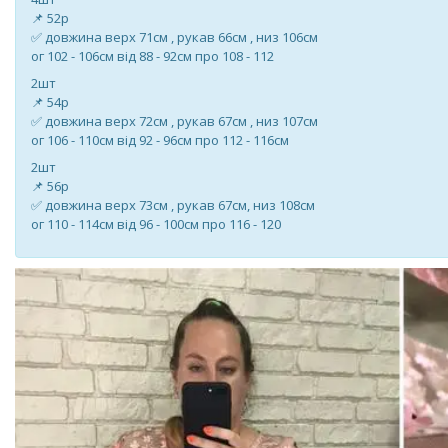
📌 52р
✅ довжина верх 71см , рукав 66см , низ 106см
ог 102 - 106см від 88 - 92см про 108 - 112
2шт
📌 54р
✅ довжина верх 72см , рукав 67см , низ 107см
ог 106 - 110см від 92 - 96см про 112 - 116см
2шт
📌 56р
✅ довжина верх 73см , рукав 67см, низ 108см
ог 110 - 114см від 96 - 100см про 116 - 120