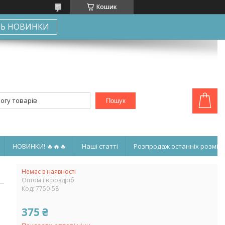
Кошик
Ь НОВИНКИ
Пошук
НОВИНКИ! 🔥🔥🔥
Наші статті
Розпродаж останніх розмірі
Немає в наявності
Оптом і в роздріб
Код:
7750-58
375 ₴