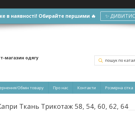
е в наявності! Обирайте першими 🔥
✨ ДИВИТИС
ет-магазин одягу
ернення/Обмін товару
Про нас
Контакти
Розмірна сітка
при Ткань Трикотаж 58, 54, 60, 62, 64