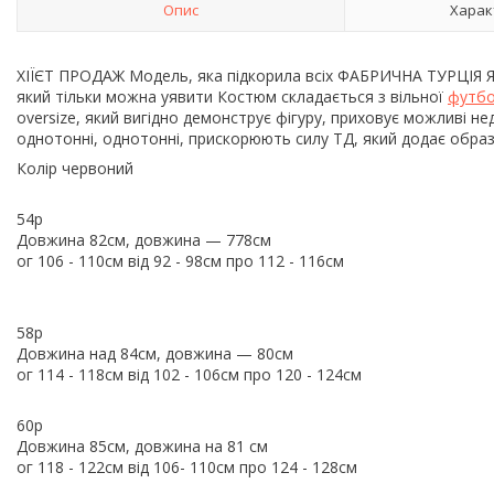
Опис
Харак
ХІЇЄТ ПРОДАЖ Модель, яка підкорила всіх ФАБРИЧНА ТУРЦІЯ Я
який тільки можна уявити Костюм складається з вільної
футбо
oversize, який вигідно демонструє фігуру, приховує можливі нед
однотонні, однотонні, прискорюють силу ТД, який додає обра
Колір червоний
54р
Довжина 82см, довжина — 778см
ог 106 - 110см від 92 - 98см про 112 - 116см
58р
Довжина над 84см, довжина — 80см
ог 114 - 118см від 102 - 106см про 120 - 124см
60р
Довжина 85см, довжина на 81 см
ог 118 - 122см від 106- 110см про 124 - 128см