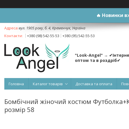
🔥
Новинки вж
вул. 1905 року, б. 4, Кременчук, Україна
+380 (98) 542-55-53
+380 (95) 542-55-53
"Look-Angel" → ✔Інтерн
оптом та в роздріб✔
Головна
Каталог товарів
Доставка та оплата
Пов
Бомбічний жіночий костюм Футболка+Ка
розмір 58