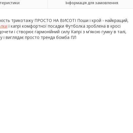
теристики
Інформація для замовлення
кість трикотажу ПРОСТО НА ВИСОТІ Поши і крой - найкращий,
лки
і капрі комфортної посадки Футболка зроблена в кросі
очети і створює гармонійний силу Капрі з м'якою гумку в талі,
зу і виглядає просто тренда бомба ПЛ