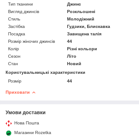
Тип тканини
Джинс
Вигляд джинсів
Розкльошені
Стиль
Молодіжний
Застібка
Гудзики, Блискавка
Посадка
Завищена талія
Розмір жіночих джинсів
44
Колір
Різні кольори
Сезон
Літо
Стан
Новий
Користувальницькі характеристики
Розмір
44
Приховати
Умови доставки
Нова Пошта
Магазини Rozetka