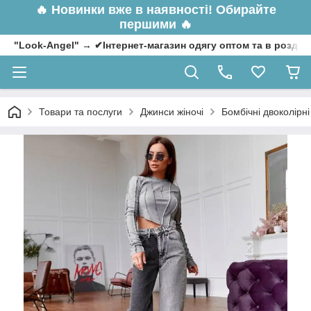
🔥
Новинки вже в наявності! Обирайте
першими 🔥
"Look-Angel" → ✔Інтернет-магазин одягу оптом та в роздрі
Товари та послуги
Джинси жіночі
Бомбічні двоколірні