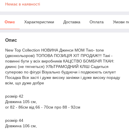
Немає в наявності
Опис
Характеристики
Доставка
Оплата
Умови п
Опис
New Top Collection НОВИНА Джинси МОМ Two- tone
(двохкольорові) ТОПОВА ПОЗИЦІЯ ХІТ ПРОДАЖ!!! Такі -
повинні бути у всіх виробників КАЦСТВО БОМБІЧЯ ТКАН:
джинс (не тягнеться) УЛЬТРАМОДНИЙ КЛІШ Садиться
суперово по фігурі Візуально будуючи і подвоюють силует
Посадка Все засті і дуже високу зачіжки і дуже високу пораду
всім, що дуже добре
розмір 42
Довжина 105 см,
ог 82 - 86см від 66 - 70см про 88 - 92см
розмір 44
Довжина 106 см,