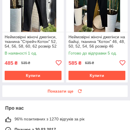
Неймовірні жіночі джегінси,
Неймовірні жіночі джегінси на
тканина "Стрейч-Котон" 52,
байці, тканина "Котон" 46, 48,
54, 56, 58, 60, 62 розмір 52
50, 52, 54, 56 розмір 46
В наявності 1 од.
Готово до відправки 5 од.
485
585
₴
₴
535 ₴
635 ₴
Купити
Купити
Показати ще
Про нас
96% позитивних з 1270 відгуків за рік
Працює з 30.03.2017