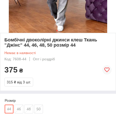
Бомбічні двоколірні джинси клеш Ткань
"Джінс" 44, 46, 48, 50 розмір 44
Немає в наявності
Код: 7608-44
Опт і роздріб
375
₴
315 ₴
від 3 шт.
Розмір
44
46
48
50