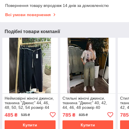
Повернення товару впродовж 14 днів за домовленістю
Всі умови повернення
Подібні товари компанії
Неймовірні жіночі джинси,
Стильні жіночі джинси,
Стил
тканина "Джинс" 44, 46,
тканина "Джинс" 40, 42,
ткан
48, 50, 52, 54 розмір 44
44, 46, 48 розмір 40
42, 
485
785
785
₴
₴
535 ₴
835 ₴
Купити
Купити