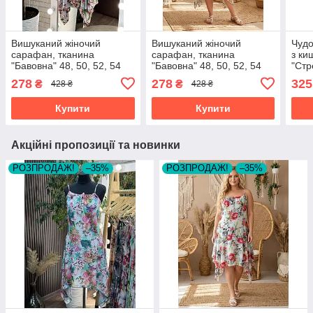
Вишуканий жіночий
Вишуканий жіночий
Чудо
сарафан, тканина
сарафан, тканина
з ки
"Бавовна" 48, 50, 52, 54
"Бавовна" 48, 50, 52, 54
"Стр
розмір 48
розмір 48
розм
278
278
325
₴
₴
428 ₴
428 ₴
Купити
Купити
Акційні пропозиції та новинки
РОЗПРОДАЖ!
–35%
РОЗПРОДАЖ!
–35%