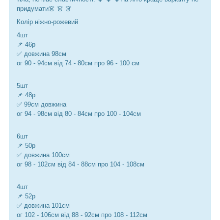
придумати👗 👗 👗
Колір ніжно-рожевий
4шт
📌 46р
✅ довжина 98см
ог 90 - 94см від 74 - 80см про 96 - 100 см
5шт
📌 48р
✅ 99см довжина
ог 94 - 98см від 80 - 84см про 100 - 104см
6шт
📌 50р
✅ довжина 100см
ог 98 - 102см від 84 - 88см про 104 - 108см
4шт
📌 52р
✅ довжина 101см
ог 102 - 106см від 88 - 92см про 108 - 112см