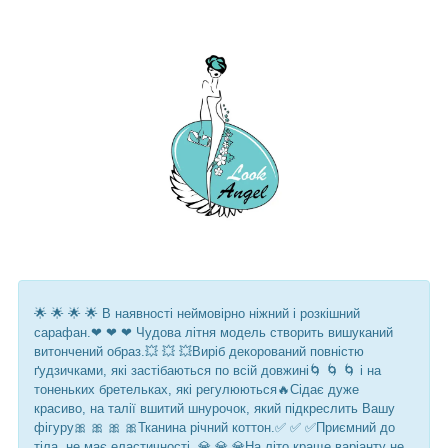
🌟 🌟 🌟 🌟 В наявності неймовірно ніжний і розкішний
сарафан.❤ ❤ ❤ Чудова літня модель створить вишуканий
витончений образ.💥 💥 💥Виріб декорований повністю
ґудзичками, які застібаються по всій довжині🌀 🌀 🌀 і на
тоненьких бретельках, які регулюються🔥Сідає дуже
красиво, на талії вшитий шнурочок, який підкреслить Вашу
фігуру🎀 🎀 🎀 🎀Тканина річний коттон.✅ ✅ ✅Приємний до
тіла, не має еластичності. 💎 💎 💎На літо краще варіанту не