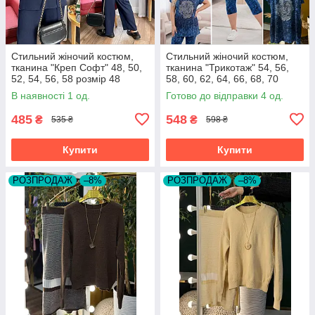
Стильний жіночий костюм,
Стильний жіночий костюм,
тканина "Креп Софт" 48, 50,
тканина "Трикотаж" 54, 56,
52, 54, 56, 58 розмір 48
58, 60, 62, 64, 66, 68, 70
розмір 54
В наявності 1 од.
Готово до відправки 4 од.
485
548
₴
₴
535 ₴
598 ₴
Купити
Купити
РОЗПРОДАЖ
–8%
РОЗПРОДАЖ
–8%