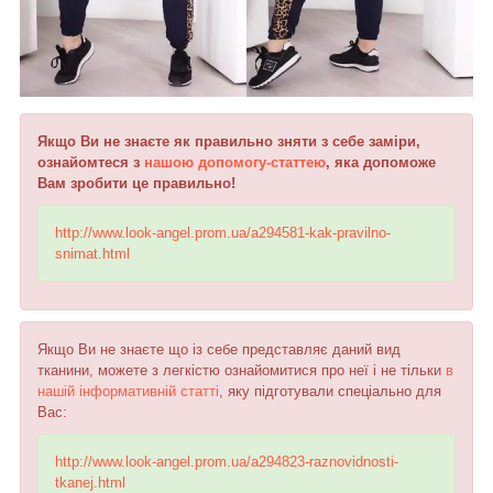
Якщо Ви не знаєте як правильно зняти з себе заміри,
ознайомтеся з
нашою допомогу-статтею
, яка допоможе
Вам зробити це правильно!
http://www.look-angel.prom.ua/a294581-kak-pravilno-
snimat.html
Якщо Ви не знаєте що із себе представляє даний вид
тканини, можете з легкістю ознайомитися про неї і не тільки
в
нашій інформативній статті
, яку підготували спеціально для
Вас:
http://www.look-angel.prom.ua/a294823-raznovidnosti-
tkanej.html