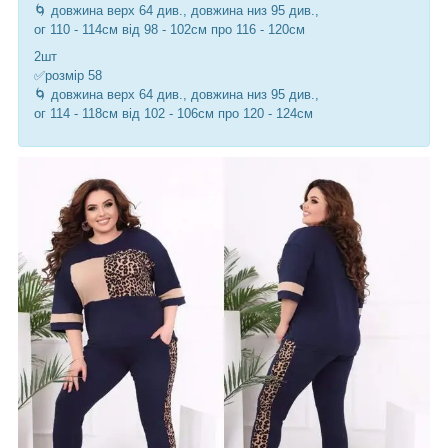
🌀 довжина верх 64 див., довжина низ 95 див.,
ог 110 - 114см від 98 - 102см про 116 - 120см
2шт
✅розмір 58
🌀 довжина верх 64 див., довжина низ 95 див.,
ог 114 - 118см від 102 - 106см про 120 - 124см