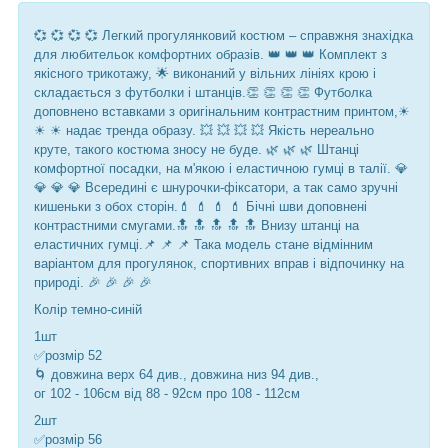
💞 💞 💞 💞 Легкий прогулянковий костюм – справжня знахідка
для любительок комфортних образів. 👑 👑 👑 Комплект з
якісного трикотажу, 🌟 виконаний у вільних лініях крою і
складається з футболки і штанців.👏 👏 👏 👏 Футболка
доповнено вставками з оригінальним контрастним принтом,☀
☀ ☀ надає тренда образу. 💥 💥 💥 💥 Якість нереально
круте, такого костюма зносу не буде. 🌿 🌿 🌿 Штанці
комфортної посадки, на м'якою і еластичною гумці в талії. 💎
💎 💎 💎 Всередині є шнурочки-фіксатори, а так само зручні
кишеньки з обох сторін.💄 💄 💄 💄 Бічні шви доповнені
контрастними смугами.🔝 🔝 🔝 🔝 🔝 Внизу штанці на
еластичних гумці.📌 📌 📌 Така модель стане відмінним
варіантом для прогулянок, спортивних вправ і відпочинку на
природі. 🎉 🎉 🎉 🎉
Колір темно-синій
1шт
✅розмір 52
🌀 довжина верх 64 див., довжина низ 94 див.,
ог 102 - 106см від 88 - 92см про 108 - 112см
2шт
✅розмір 56