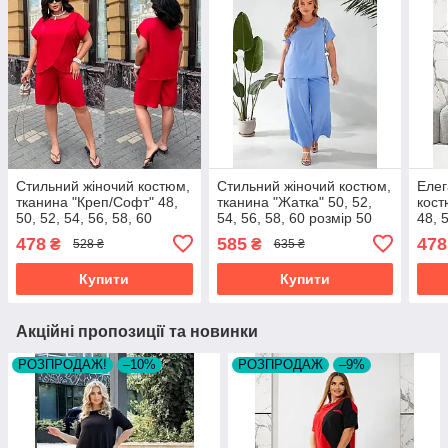
Стильний жіночий костюм,
Стильний жіночий костюм,
Елег
тканина "Креп/Софт" 48,
тканина "Жатка" 50, 52,
кост
50, 52, 54, 56, 58, 60
54, 56, 58, 60 розмір 50
48, 
розмір 48
478
585
478
₴
₴
528 ₴
635 ₴
Купити
Купити
Акційні пропозиції та новинки
РОЗПРОДАЖ!
–10%
РОЗПРОДАЖ
–9%