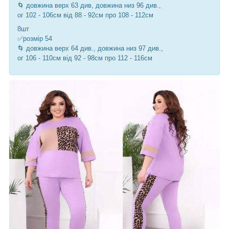
🌀 довжина верх 63 див, довжина низ 96 див.,
ог 102 - 106см від 88 - 92см про 108 - 112см
8шт
✅розмір 54
🌀 довжина верх 64 див., довжина низ 97 див.,
ог 106 - 110см від 92 - 98см про 112 - 116см