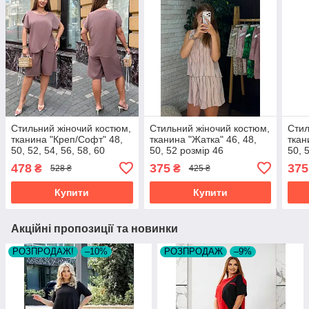
Стильний жіночий костюм,
Стильний жіночий костюм,
Стил
тканина "Креп/Софт" 48,
тканина "Жатка" 46, 48,
ткан
50, 52, 54, 56, 58, 60
50, 52 розмір 46
50, 
розмір 48
478
375
375
₴
₴
528 ₴
425 ₴
Купити
Купити
Акційні пропозиції та новинки
РОЗПРОДАЖ!
–10%
РОЗПРОДАЖ
–9%