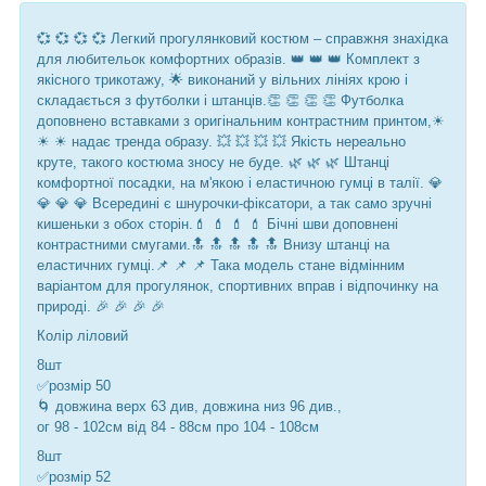
💞 💞 💞 💞 Легкий прогулянковий костюм – справжня знахідка
для любительок комфортних образів. 👑 👑 👑 Комплект з
якісного трикотажу, 🌟 виконаний у вільних лініях крою і
складається з футболки і штанців.👏 👏 👏 👏 Футболка
доповнено вставками з оригінальним контрастним принтом,☀
☀ ☀ надає тренда образу. 💥 💥 💥 💥 Якість нереально
круте, такого костюма зносу не буде. 🌿 🌿 🌿 Штанці
комфортної посадки, на м'якою і еластичною гумці в талії. 💎
💎 💎 💎 Всередині є шнурочки-фіксатори, а так само зручні
кишеньки з обох сторін.💄 💄 💄 💄 Бічні шви доповнені
контрастними смугами.🔝 🔝 🔝 🔝 🔝 Внизу штанці на
еластичних гумці.📌 📌 📌 Така модель стане відмінним
варіантом для прогулянок, спортивних вправ і відпочинку на
природі. 🎉 🎉 🎉 🎉
Колір ліловий
8шт
✅розмір 50
🌀 довжина верх 63 див, довжина низ 96 див.,
ог 98 - 102см від 84 - 88см про 104 - 108см
8шт
✅розмір 52