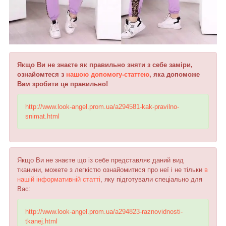
Якщо Ви не знаєте як правильно зняти з себе заміри,
ознайомтеся з
нашою допомогу-статтею
, яка допоможе
Вам зробити це правильно!
http://www.look-angel.prom.ua/a294581-kak-pravilno-
snimat.html
Якщо Ви не знаєте що із себе представляє даний вид
тканини, можете з легкістю ознайомитися про неї і не тільки
в
нашій інформативній статті
, яку підготували спеціально для
Вас:
http://www.look-angel.prom.ua/a294823-raznovidnosti-
tkanej.html