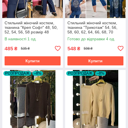
Стильний жіночий костюм,
Стильний жіночий костюм,
тканина "Креп Софт" 48, 50,
тканина "Трикотаж" 54, 56,
52, 54, 56, 58 розмір 48
58, 60, 62, 64, 66, 68, 70
розмір 54
В наявності 1 од.
Готово до відправки 4 од.
485
548
₴
₴
535 ₴
598 ₴
Купити
Купити
РОЗПРОДАЖ
–8%
РОЗПРОДАЖ
–8%