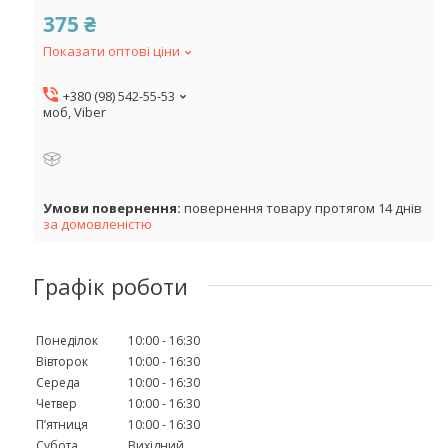
375 ₴
Показати оптові ціни
+380 (98) 542-55-53
моб, Viber
повернення товару протягом 14 днів
за домовленістю
Графік роботи
Понеділок
10:00
16:30
Вівторок
10:00
16:30
Середа
10:00
16:30
Четвер
10:00
16:30
Пʼятниця
10:00
16:30
Субота
Вихідний