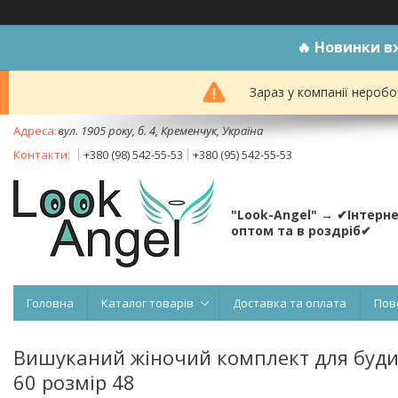
🔥
Новинки вж
Зараз у компанії неробо
вул. 1905 року, б. 4, Кременчук, Україна
+380 (98) 542-55-53
+380 (95) 542-55-53
"Look-Angel" → ✔Інтерн
оптом та в роздріб✔
Головна
Каталог товарів
Доставка та оплата
Пов
Вишуканий жіночий комплект для будинку
60 розмір 48