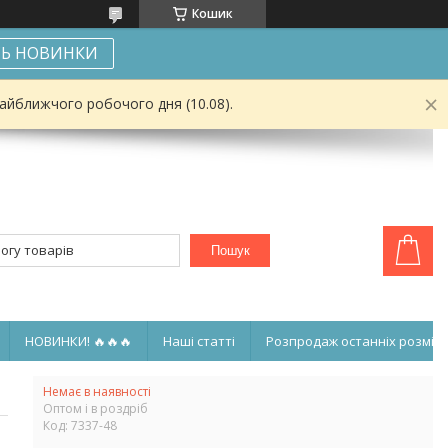
Кошик
Ь НОВИНКИ
найближчого робочого дня (10.08).
Пошук
НОВИНКИ! 🔥🔥🔥
Наші статті
Розпродаж останніх розмірі
Немає в наявності
Оптом і в роздріб
Код:
7337-48