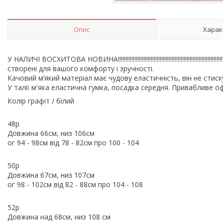
Опис
Харак
У НАЛИЧІ ВОСХИТОВА НОВИНА!!!!!!!!!!!!!!!!!!!!!!!!!!!!!!!!!!!!!!!!!!!!!!!!!!!!!!!!!!!!!!!!!!!!
створені для вашого комфорту і зручності.
Качовий м’який матеріал має чудову еластичність, він не стиск
У талії м'яка еластична гумка, посадка середня. Привабливе о
Колір графіт / білий
48р
Довжина 66см, низ 106см
ог 94 - 98см від 78 - 82см про 100 - 104
50р
Довжина 67см, низ 107см
ог 98 - 102см від 82 - 88см про 104 - 108
52р
Довжина над 68см, низ 108 см