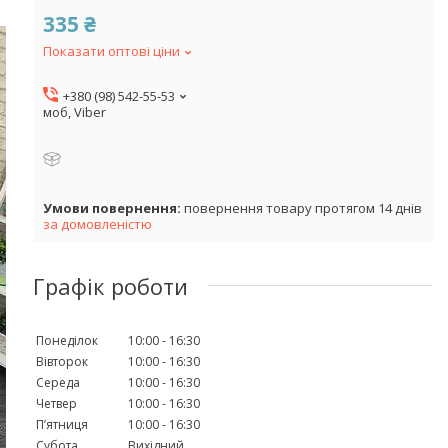
335 ₴
Показати оптові ціни
+380 (98) 542-55-53
моб, Viber
повернення товару протягом 14 днів
за домовленістю
Графік роботи
Понеділок
10:00
16:30
Вівторок
10:00
16:30
Середа
10:00
16:30
Четвер
10:00
16:30
Пʼятниця
10:00
16:30
Субота
Вихідний