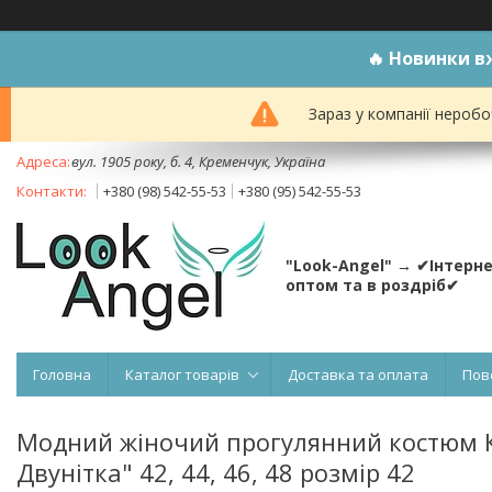
🔥
Новинки вж
Зараз у компанії неробо
вул. 1905 року, б. 4, Кременчук, Україна
+380 (98) 542-55-53
+380 (95) 542-55-53
"Look-Angel" → ✔Інтерн
оптом та в роздріб✔
Головна
Каталог товарів
Доставка та оплата
Пов
Модний жіночий прогулянний костюм К
Двунітка" 42, 44, 46, 48 розмір 42