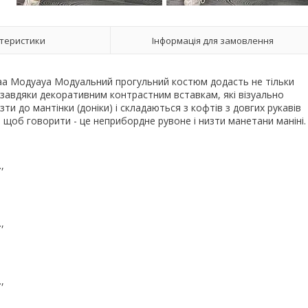
теристики
Інформація для замовлення
̄аааааааа Модуауа Модуальний прогульний костюм додасть не тільки
і завдяки декоративним контрастним вставкам, які візуально
зти до мантінки (доніки) і складаються з кофтів з довгих рукавів
, щоб говорити - це неприбордне рувоне і низти манетани маніні.
,
,
,