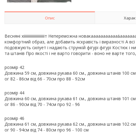
Опис
Харак
Весняні хіііііііііііііііііііііііт Непереможна новакаааааааааааа
комфортний образ, але добавить яскравість і виразності А вс
подовжують силует і надають стрункій фігурі фігурі Костюк і ни
та штанів Про якості і не варто говорити - воно не варте того
розмір 42
Довжина 59 см, довжина рукава 60 см., довжина штанів 100 см.
ог 82 - 86см від 66 - 70см про 88 - 92см
розмір 44
Довжина 60 см, довжина рукава 61 см., довжина штанів 101 см.
ог 86 - 90см від 70 - 74см про 92 - 96
розмір 46
Довжина 61 см, довжина рукава 62 см., довжина штанів 102 см.
ог 90 - 94см від 74 - 80см про 96 - 100 см