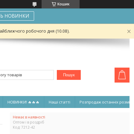
Кошик
Ь НОВИНКИ
найближчого робочого дня (10.08).
Пошук
НОВИНКИ! 🔥🔥🔥
Наші статті
Розпродаж останніх розмірі
Немає в наявності
Оптом і в роздріб
Код:
7212-42