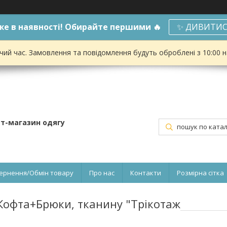
е в наявності! Обирайте першими 🔥
✨ ДИВИТИС
чий час. Замовлення та повідомлення будуть оброблені з 10:00 
ет-магазин одягу
ернення/Обмін товару
Про нас
Контакти
Розмірна сітка
офта+Брюки, тканину "Трікотаж