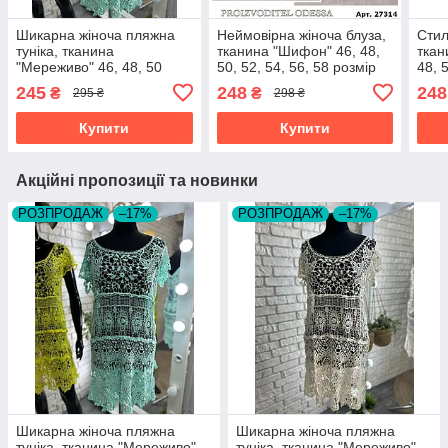
Шикарна жіноча пляжна
Неймовірна жіноча блуза,
Стил
туніка, тканина
тканина "Шифон" 46, 48,
ткан
"Мереживо" 46, 48, 50
50, 52, 54, 56, 58 розмір
48, 
розмір 46
46
245
248
248
₴
₴
295 ₴
298 ₴
Купити
Купити
Акційні пропозиції та новинки
РОЗПРОДАЖ
–17%
РОЗПРОДАЖ
–17%
Шикарна жіноча пляжна
Шикарна жіноча пляжна
туніка, тканина "Мереживо"
туніка, тканина "Мереживо"