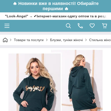
🔥
Новинки вже в наявності! Обирайте
першими 🔥
"Look-Angel" → ✔Інтернет-магазин одягу оптом та в роздрі
Товари та послуги
Блузки, туніки жіночі
Стильна жіно