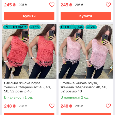
245
245
₴
₴
295 ₴
295 ₴
Купити
Купити
РОЗПРОДАЖ
–17%
РОЗПРОДАЖ
–17%
Стильна жіноча блуза,
Стильна жіноча блуза,
тканина "Мереживо" 46, 48,
тканина "Мереживо" 48, 50,
50, 52 розмір 46
52 розмір 48
В наявності 1 од.
В наявності 2 од.
248
248
₴
₴
298 ₴
298 ₴