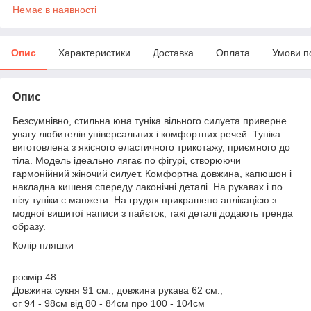
Немає в наявності
Опис
Характеристики
Доставка
Оплата
Умови п
Опис
Безсумнівно, стильна юна туніка вільного силуета приверне
увагу любителів універсальних і комфортних речей. Туніка
виготовлена з якісного еластичного трикотажу, приємного до
тіла. Модель ідеально лягає по фігурі, створюючи
гармонійний жіночий силует. Комфортна довжина, капюшон і
накладна кишеня спереду лаконічні деталі. На рукавах і по
нізу туніки є манжети. На грудях прикрашено аплікацією з
модної вишитої написи з пайєток, такі деталі додають тренда
образу.
Колір пляшки
розмір 48
Довжина сукня 91 см., довжина рукава 62 см.,
ог 94 - 98см від 80 - 84см про 100 - 104см