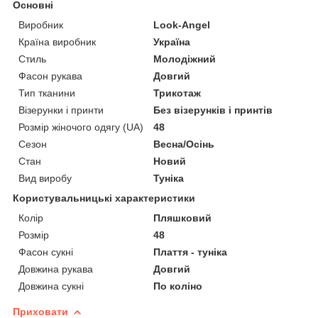
Основні
Виробник
Look-Angel
Країна виробник
Україна
Стиль
Молодіжний
Фасон рукава
Довгий
Тип тканини
Трикотаж
Візерунки і принти
Без візерунків і принтів
Розмір жіночого одягу (UA)
48
Сезон
Весна/Осінь
Стан
Новий
Вид виробу
Туніка
Користувальницькі характеристики
Колір
Пляшковий
Розмір
48
Фасон сукні
Плаття - туніка
Довжина рукава
Довгий
Довжина сукні
По коліно
Приховати