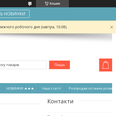
Кошик
Ь НОВИНКИ
ижчого робочого дня (завтра, 10.08).
Пошук
НОВИНКИ! 🔥🔥🔥
Наші статті
Розпродаж останніх розмірі
Контакти