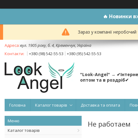
🔥
Новинки вж
Зараз у компанії неробочий
вул. 1905 року, б. 4, Кременчук, Україна
+380 (98) 542-55-53
+380 (95) 542-55-53
"Look-Angel" → ✔Інтерн
оптом та в роздріб✔
Головна
Каталог товарів
Доставка та оплата
Пов
Не работаем
Каталог товарів