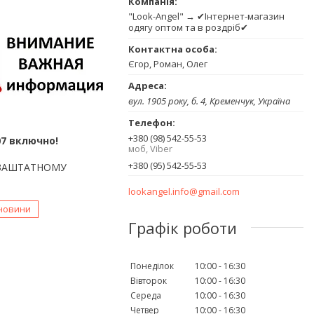
"Look-Angel" → ✔Інтернет-магазин
одягу оптом та в роздріб✔
Єгор, Роман, Олег
вул. 1905 року, б. 4, Кременчук, Україна
7
+380 (98) 542-55-53
.07 включно!
моб, Viber
+380 (95) 542-55-53
ОЗАШТАТНОМУ
lookangel.info@gmail.com
 новини
Графік роботи
Понеділок
10:00
16:30
Вівторок
10:00
16:30
Середа
10:00
16:30
Четвер
10:00
16:30