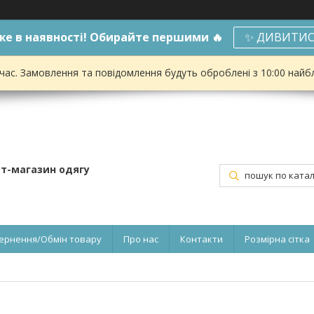
е в наявності! Обирайте першими 🔥
✨ ДИВИТИС
 час. Замовлення та повідомлення будуть оброблені з 10:00 найбл
ет-магазин одягу
ернення/Обмін товару
Про нас
Контакти
Розмірна сітка