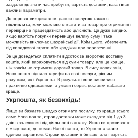
заздалегідь знати час прибуття, вартість доставки, вага і інші
важливі параметри.
До переваг використання даною послугою також є
післяплата
, коли можливо оплатити за товар при отриманні і
перевірці на працездатність або цілісність. Це дуже вигідно,
якщо вартість покупки перевищує велику суму і така
можливість виключає шахрайські дії. Крім цього, убезпечить
від випадкової втрати або крадіжки при перевезенні.
За це доведеться сплатити відсоток за зворотню доставку
коштів, який вираховується від суми товару, але це краще,
ніж зовсім не отримати дорогий товар. В силу нових змін,
Нова пошта підняла тарифи на свої послуги, рівним
рахунком, як і Укрпошта. В результаті вони виявилися
практично однаковими, а умови і сервіс доставки набагато
краще.
Укрпошта, як безвихідь
!
Якщо ви бажаєте швидко отримати посилку, то краще всього
саме Нова пошта, строк доставки може складати від 1 до 3
днів в залежності від діяльності вантажу. Якщо ви проживаєте
в місцевості, де немає Нової пошти, то Укрпошта стане
єдиним варіантом. Строки доставки її більше, але і вартість