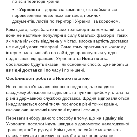
по всій території країни.
·
Укрпошта
– державна компанія, яка займається
перевезенням невеликих вантажів, посилок,
документів, листів по території України і за кордоном.
Крім цього, існує багато інших транспортних компаній, але
вони не настільки популярні в силу багатьох факторів, таких
як мала кількість відділень у містах, висока вартість доставки
не вигідні умови співпраці. Саме тому практично в кожному
інтернет магазині або на сайті, де пропонується угода з
подальшою відправкою, Укрпошта та
Нова пошта
обов'язково будуть вказані, як основний спосіб. Це найбільш
вигідні доставки
і по часу і по кишені.
Особливості роботи з Новою поштою
Нова пошта з'явилася відносно недавно, але завдяки
швидкому збільшенню відділень та пунктів прийому, стала на
рівні з державною службою доставки. Щодня відправляються
і надсилаються сотні тисяч посилок в різні точки країни,
включаючи невеликі населені пункти і селища.
Переваги вибору даного способу в тому, що на відміну від
Укрпошти, посилки йдуть швидше з допомогою налагодженої
транспортної структурі. Крім цього, на сайті є можливість
відслідковувати посилку на всіх її етапах пересування,